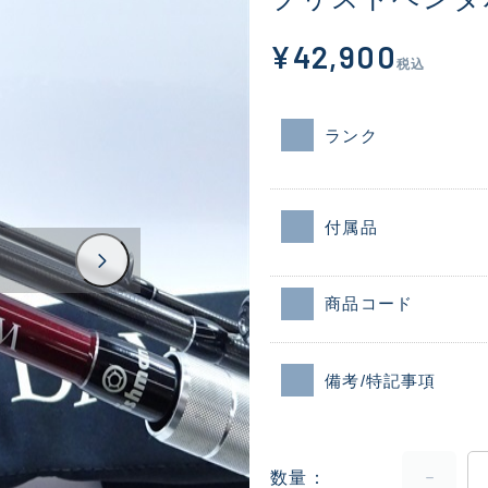
¥42,900
税込
ランク
付属品
商品コード
備考/特記事項
数量