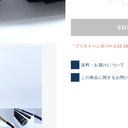
SO
「ブリストベンダバール10.
送料・お届けについて
この商品に関するお問
ランクとは？
新古品（メーカー問屋から
品）
SA
※店頭展示時の置き傷が付いて