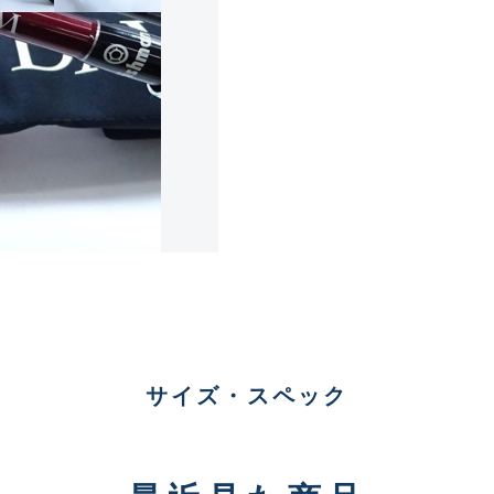
傷が極めて少ない極上品
A
使用感や傷は少なく比較的
B+
使用感や傷はあるが全体的
B
使用感や傷のある一般的な
C
サイズ・スペック
かなり使用感があり、全体
C-
い品