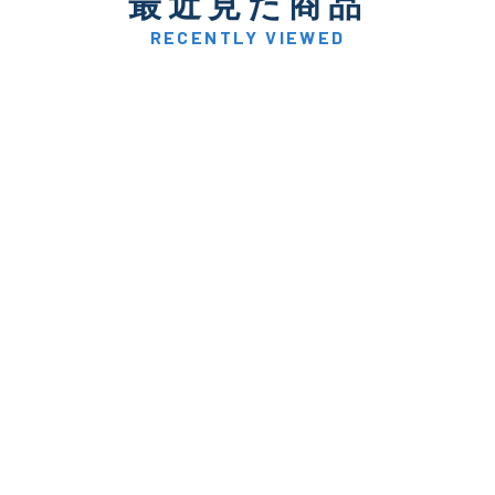
最近見た商品
著しく状態が悪いが使用は
D
品も含む
RECENTLY VIEWED
※ルアー、エギ、雑品、その他につきましてはランク表記はござ
確認ください。