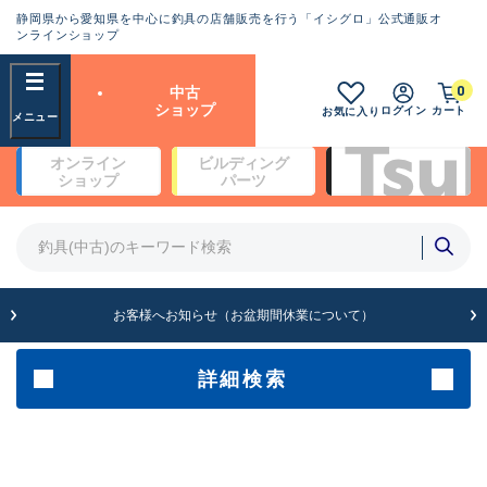
静岡県から愛知県を中心に釣具の店舗販売を行う「イシグロ」公式通販オ
ランクとは？
ンラインショップ
フリーワード
0
中古
SA
ショップ
ログイン
カート
お気に入り
新古品（メーカー問屋から仕
オンライン
ビルディング
入れた未使用品）
良
ショップ
パーツ
商品カテゴリ
※店頭展示時の置き傷が付いている
ものも含む
竿・ルアーロッド(4)
竿・ルアーロッド(64244)
リール・カスタムパーツ(35633)
A
ルアー・エギ(1807)
お客様へお知らせ（お盆期間休業について）
傷が極めて少ない極上品
その他・雑品(1061)
メーカー
詳細検索
B+
使用感や傷は少なく比較的美
店舗
品