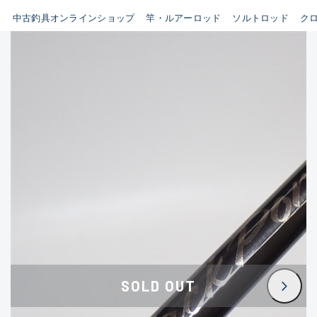
イシグロ鳴海店
中古釣具オンラインショップ
竿・ルアーロッド
ソルトロッド
ク
B
イシグロフレスポ鈴鹿店
使用感や傷はあるが全体的に
イシグロ津高茶屋店
綺麗な良品
イシグロ西春店
C
イシグロ中川かの里店
使用感や傷のある一般的な中
イシグロカインズモール彦根店
古品
イシグロ静岡中吉田店
C-
イシグロ名東引山店
かなり使用感があり、全体的
イシグロ豊田店
に目立つ傷が多い品
イシグロ豊橋向山店
イシグロ岐阜店
D
SOLD OUT
イシグロ高林店
著しく状態が悪いが使用はで