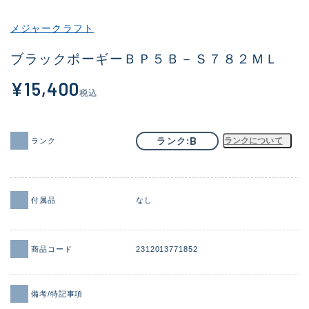
その他
メジャークラフト
新商品
(1936)
ブラックポーギーＢＰ５Ｂ－Ｓ７８２ＭＬ
おすすめ
(172)
¥15,400
税込
値下げ品
(14304)
OH済
(936)
B
ランク
ランクについて
ランク
DCチェック済
(1333)
在庫有のみ
(22118)
付属品
なし
価格
商品コード
2312013771852
この条件で検索する
備考/特記事項