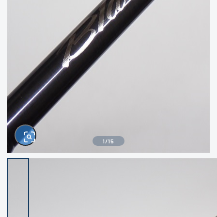
きるもの、改造品も含む
悪
イシグロ西尾店
イシグロ三河安城店
※ルアー、エギ、雑品、その他につきましては
ランク表記はございません。 状態は写真にて
ご確認ください。
イシグロ岡崎大樹寺店
イシグロ半田店
イシグロ岡崎若松店
イシグロ焼津店
イシグロ掛川店
イシグロ沼津店
1
/
15
イシグロ駿東柿田川店
イシグロ豊川店
イシグロ磐田店
イシグロ富士店