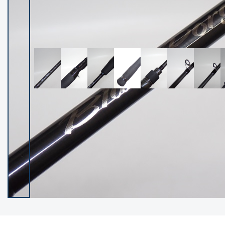
イシグロ御殿場店
イシグロ伊東店
ランク
(102202)
SA
(2949)
A
(17295)
B+
(12276)
B
(21959)
C
(38748)
C-
(5141)
D
(2195)
ランクについて