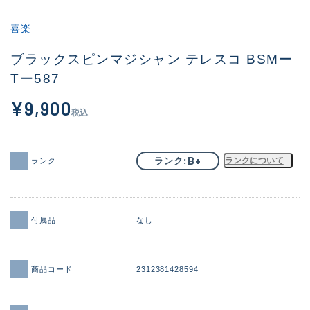
その他
喜楽
新商品
(1877)
ブラックスピンマジシャン テレスコ BSMー
Tー587
おすすめ
(170)
¥9,900
値下げ品
(14306)
税込
OH済
(933)
DCチェック済
(1329)
B+
ランク
ランクについて
ランク
在庫有のみ
(22146)
価格
付属品
なし
商品コード
2312381428594
この条件で検索する