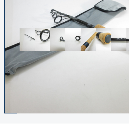
イシグロ御殿場店
イシグロ伊東店
ランク
(102005)
SA
(2941)
A
(17255)
B+
(12260)
B
(21927)
C
(38670)
C-
(5129)
D
(2186)
ランクについて