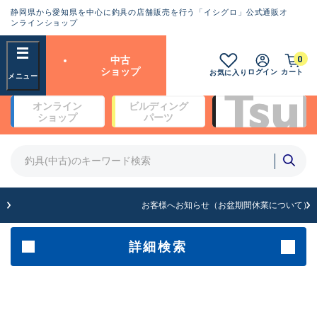
静岡県から愛知県を中心に釣具の店舗販売を行う「イシグロ」公式通販オ
ランクとは？
ンラインショップ
フリーワード
0
中古
SA
ショップ
ログイン
カート
お気に入り
新古品（メーカー問屋から仕
オンライン
ビルディング
入れた未使用品）
良
ショップ
パーツ
商品カテゴリ
※店頭展示時の置き傷が付いている
ものも含む
竿・ルアーロッド(4)
竿・ルアーロッド(64113)
リール・カスタムパーツ(35567)
A
ルアー・エギ(1807)
お客様へお知らせ（お盆期間休業について）
傷が極めて少ない極上品
その他・雑品(1061)
メーカー
詳細検索
B+
使用感や傷は少なく比較的美
店舗
品