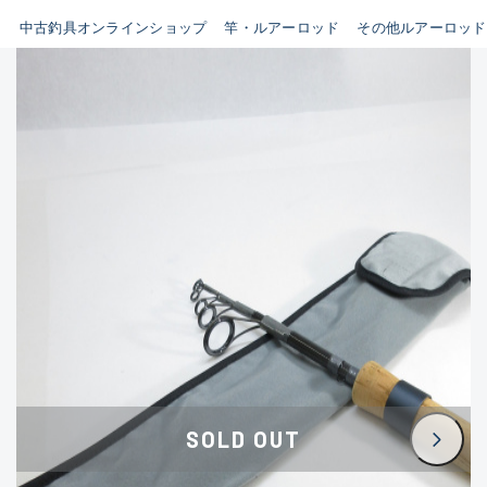
イシグロ鳴海店
中古釣具オンラインショップ
竿・ルアーロッド
その他ルアーロッド
B
イシグロフレスポ鈴鹿店
使用感や傷はあるが全体的に
イシグロ津高茶屋店
綺麗な良品
イシグロ西春店
C
イシグロ中川かの里店
使用感や傷のある一般的な中
イシグロカインズモール彦根店
古品
イシグロ静岡中吉田店
C-
イシグロ名東引山店
かなり使用感があり、全体的
イシグロ豊田店
に目立つ傷が多い品
イシグロ豊橋向山店
イシグロ岐阜店
D
SOLD OUT
イシグロ西尾店
著しく状態が悪いが使用はで