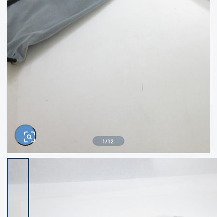
きるもの、改造品も含む
悪
イシグロ高林店
イシグロ三河安城店
※ルアー、エギ、雑品、その他につきましては
ランク表記はございません。 状態は写真にて
ご確認ください。
イシグロ岡崎大樹寺店
イシグロ半田店
イシグロ岡崎若松店
イシグロ焼津店
イシグロ掛川店
イシグロ沼津店
1
/
12
イシグロ駿東柿田川店
イシグロ豊川店
イシグロ磐田店
イシグロ富士店