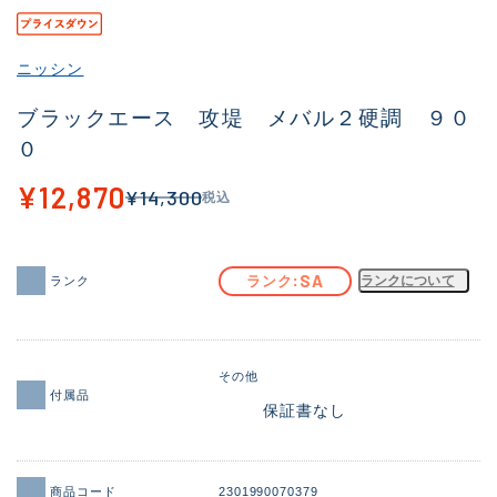
その他
ニッシン
新商品
(2044)
ブラックエース 攻堤 メバル２硬調 ９０
おすすめ
(168)
０
値下げ品
(14300)
¥12,870
¥14,300
税込
OH済
(943)
DCチェック済
(1338)
SA
ランク
ランクについて
ランク
在庫有のみ
(21968)
価格
その他
付属品
保証書なし
この条件で検索する
商品コード
2301990070379