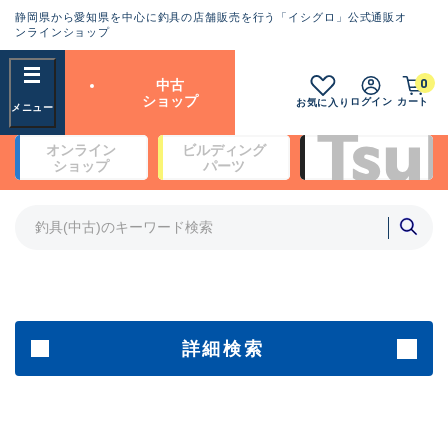
静岡県から愛知県を中心に釣具の店舗販売を行う「イシグロ」公式通販オ
ランクとは？
ンラインショップ
フリーワード
0
中古
SA
ショップ
ログイン
カート
お気に入り
新古品（メーカー問屋から仕
オンライン
ビルディング
入れた未使用品）
良
ショップ
パーツ
商品カテゴリ
※店頭展示時の置き傷が付いている
ものも含む
竿・ルアーロッド(5)
竿・ルアーロッド(64396)
リール・カスタムパーツ(35755)
A
ルアー・エギ(1813)
傷が極めて少ない極上品
その他・雑品(1065)
メーカー
詳細検索
B+
使用感や傷は少なく比較的美
店舗
品