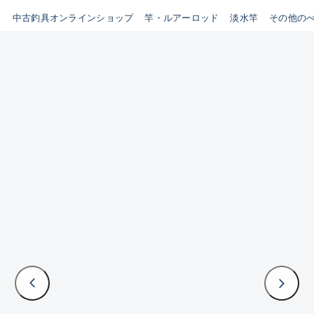
イシグロ鳴海店
中古釣具オンラインショップ
竿・ルアーロッド
淡水竿
その他の
B
イシグロフレスポ鈴鹿店
使用感や傷はあるが全体的に
イシグロ津高茶屋店
綺麗な良品
イシグロ西春店
C
イシグロカインズモール彦根店
使用感や傷のある一般的な中
イシグロ中川かの里店
古品
イシグロ静岡中吉田店
C-
イシグロ名東引山店
かなり使用感があり、全体的
イシグロ豊田店
に目立つ傷が多い品
イシグロ豊橋向山店
イシグロ岐阜店
D
イシグロ高林店
著しく状態が悪いが使用はで