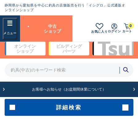
静岡県から愛知県を中心に釣具の店舗販売を行う「イシグロ」公式通販オ
ランクとは？
ンラインショップ
フリーワード
0
中古
SA
ショップ
ログイン
カート
お気に入り
新古品（メーカー問屋から仕
オンライン
ビルディング
入れた未使用品）
良
ショップ
パーツ
商品カテゴリ
※店頭展示時の置き傷が付いている
ものも含む
竿・ルアーロッド(4)
竿・ルアーロッド(64262)
リール・カスタムパーツ(35650)
A
ルアー・エギ(1807)
お客様へお知らせ（お盆期間休業について）
傷が極めて少ない極上品
その他・雑品(1061)
メーカー
詳細検索
B+
使用感や傷は少なく比較的美
店舗
品