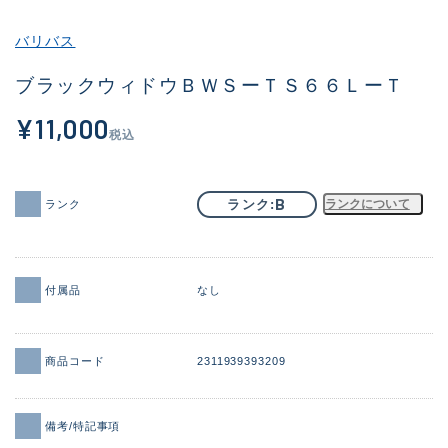
その他
バリバス
新商品
(1886)
ブラックウィドウＢＷＳーＴＳ６６ＬーＴ
おすすめ
(156)
¥11,000
税込
値下げ品
(14303)
OH済
(936)
B
ランク
ランクについて
ランク
DCチェック済
(1336)
在庫有のみ
(22080)
付属品
なし
価格
商品コード
2311939393209
この条件で検索する
備考/特記事項