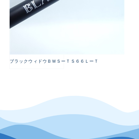
ブラックウィドウＢＷＳーＴＳ６６ＬーＴ