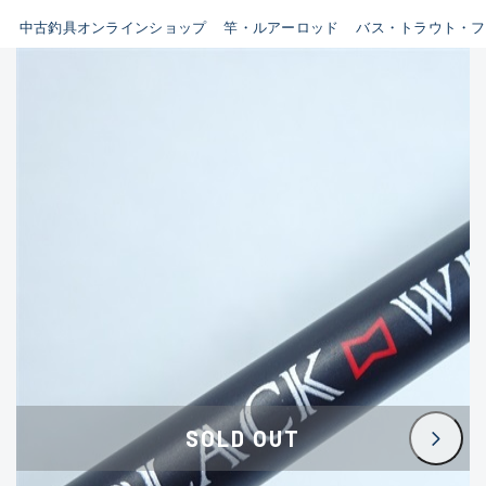
イシグロ鳴海店
中古釣具オンラインショップ
竿・ルアーロッド
バス・トラウト・フ
B
イシグロフレスポ鈴鹿店
使用感や傷はあるが全体的に
イシグロ津高茶屋店
綺麗な良品
イシグロ西春店
C
イシグロカインズモール彦根店
使用感や傷のある一般的な中
イシグロ中川かの里店
古品
イシグロ静岡中吉田店
C-
イシグロ名東引山店
かなり使用感があり、全体的
イシグロ豊田店
に目立つ傷が多い品
イシグロ豊橋向山店
イシグロ岐阜店
D
SOLD OUT
イシグロ高林店
著しく状態が悪いが使用はで