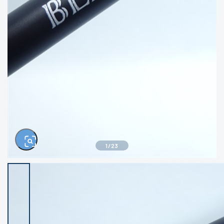
きるもの、改造品も含む
悪
イシグロ西尾店
イシグロ三河安城店
※ルアー、エギ、雑品、その他につきましては
ランク表記はございません。 状態は写真にて
ご確認ください。
イシグロ岡崎大樹寺店
イシグロ半田店
イシグロ岡崎若松店
イシグロ焼津店
イシグロ掛川店
イシグロ沼津店
1
/
23
イシグロ駿東柿田川店
イシグロ豊川店
イシグロ磐田店
イシグロ富士店