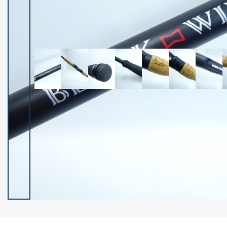
イシグロ御殿場店
イシグロ伊東店
ランク
(102237)
SA
(2950)
A
(17300)
B+
(12281)
B
(21962)
C
(38766)
C-
(5142)
D
(2197)
ランクについて