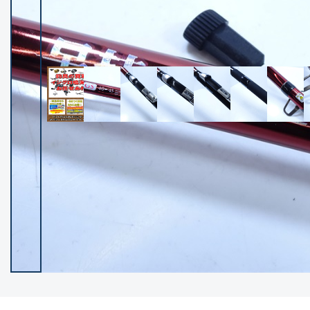
イシグロ御殿場店
イシグロ伊東店
ランク
(102381)
SA
(2953)
A
(17316)
B+
(12295)
B
(21988)
C
(38830)
C-
(5149)
D
(2204)
ランクについて