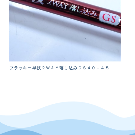
ブラッキー早技２ＷＡＹ落し込みＧＳ４０－４５