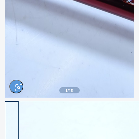
きるもの、改造品も含む
悪
イシグロ西尾店
イシグロ三河安城店
※ルアー、エギ、雑品、その他につきましては
ランク表記はございません。 状態は写真にて
ご確認ください。
イシグロ半田店
イシグロ岡崎大樹寺店
イシグロ岡崎若松店
イシグロ焼津店
イシグロ掛川店
イシグロ沼津店
1
/
15
イシグロ駿東柿田川店
イシグロ豊川店
イシグロ磐田店
イシグロ富士店