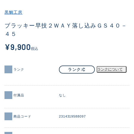
その他
黒鯛工房
新商品
(2038)
ブラッキー早技２ＷＡＹ落し込みＧＳ４０－
４５
おすすめ
(183)
¥9,900
値下げ品
(14301)
税込
OH済
(936)
DCチェック済
(1337)
C
ランク
ランクについて
ランク
在庫有のみ
(22011)
価格
付属品
なし
商品コード
2314319588097
この条件で検索する