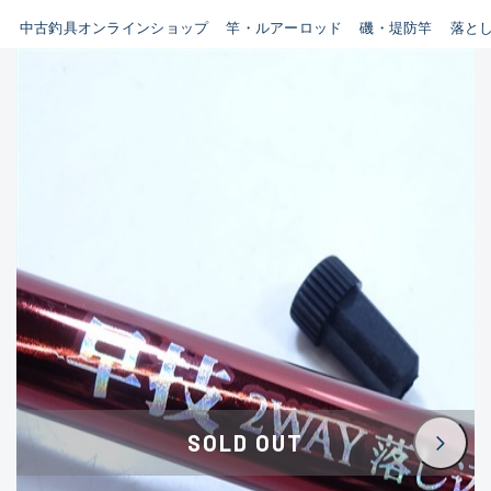
イシグロ鳴海店
中古釣具オンラインショップ
竿・ルアーロッド
磯・堤防竿
落と
B
イシグロフレスポ鈴鹿店
使用感や傷はあるが全体的に
イシグロ津高茶屋店
綺麗な良品
イシグロ西春店
C
イシグロカインズモール彦根店
使用感や傷のある一般的な中
イシグロ中川かの里店
古品
イシグロ静岡中吉田店
C-
イシグロ名東引山店
かなり使用感があり、全体的
イシグロ豊田店
に目立つ傷が多い品
イシグロ豊橋向山店
イシグロ岐阜店
D
SOLD OUT
イシグロ高林店
著しく状態が悪いが使用はで