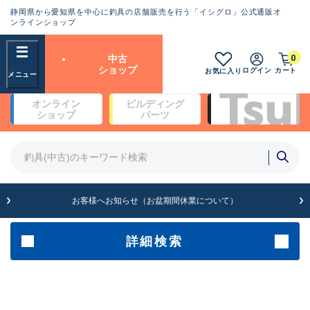
静岡県から愛知県を中心に釣具の店舗販売を行う「イシグロ」公式通販オ
ランクとは？
ンラインショップ
フリーワード
0
中古
SA
ショップ
ログイン
カート
お気に入り
新古品（メーカー問屋から仕
オンライン
ビルディング
入れた未使用品）
良
ショップ
パーツ
商品カテゴリ
※店頭展示時の置き傷が付いている
ものも含む
竿・ルアーロッド(4)
竿・ルアーロッド(64352)
リール・カスタムパーツ(35698)
A
ルアー・エギ(1811)
お客様へお知らせ（お盆期間休業について）
傷が極めて少ない極上品
その他・雑品(1063)
メーカー
詳細検索
B+
使用感や傷は少なく比較的美
店舗
品