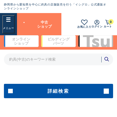
静岡県から愛知県を中心に釣具の店舗販売を行う「イシグロ」公式通販オ
ランクとは？
ンラインショップ
フリーワード
0
中古
SA
ショップ
ログイン
カート
お気に入り
新古品（メーカー問屋から仕
オンライン
ビルディング
入れた未使用品）
良
ショップ
パーツ
商品カテゴリ
※店頭展示時の置き傷が付いている
ものも含む
竿・ルアーロッド(5)
竿・ルアーロッド(64511)
リール・カスタムパーツ(35801)
A
ルアー・エギ(1816)
傷が極めて少ない極上品
その他・雑品(1073)
メーカー
詳細検索
B+
使用感や傷は少なく比較的美
店舗
品