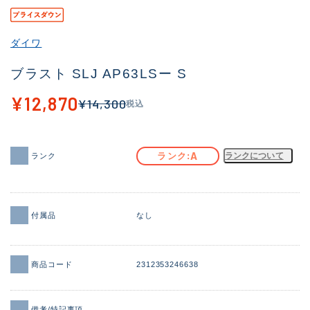
その他
ダイワ
新商品
(2119)
ブラスト SLJ AP63LSー S
おすすめ
(190)
¥12,870
¥14,300
税込
値下げ品
(14298)
OH済
(945)
A
ランク
ランクについて
ランク
DCチェック済
(1340)
在庫有のみ
(21937)
価格
付属品
なし
商品コード
2312353246638
この条件で検索する
備考/特記事項