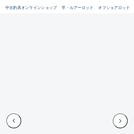
イシグロ鳴海店
中古釣具オンラインショップ
竿・ルアーロッド
オフショアロッド
B
イシグロフレスポ鈴鹿店
使用感や傷はあるが全体的に
イシグロ津高茶屋店
綺麗な良品
イシグロ西春店
C
イシグロ中川かの里店
使用感や傷のある一般的な中
イシグロカインズモール彦根店
古品
イシグロ静岡中吉田店
C-
イシグロ名東引山店
かなり使用感があり、全体的
イシグロ豊田店
に目立つ傷が多い品
イシグロ豊橋向山店
イシグロ岐阜店
D
イシグロ高林店
著しく状態が悪いが使用はで