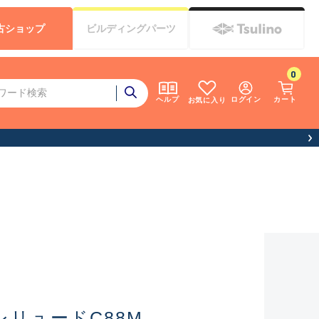
古
ショップ
ビルディング
パーツ
0
ログイン
カート
ヘルプ
お気に入り
レリュードC88M