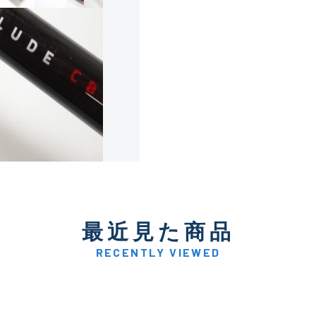
使用感や傷は少なく比較的
B+
使用感や傷はあるが全体的
B
使用感や傷のある一般的な
C
かなり使用感があり、全体
C-
い品
最近見た商品
著しく状態が悪いが使用は
RECENTLY VIEWED
D
品も含む