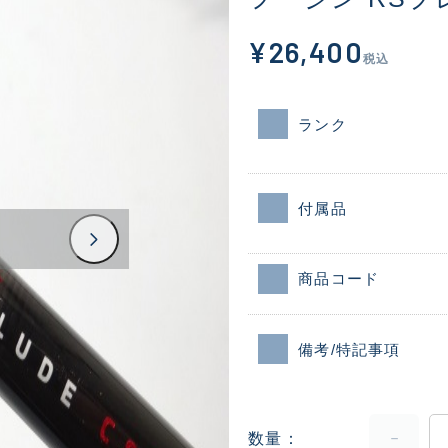
¥26,400
税込
ランク
付属品
商品コード
備考/特記事項
数量