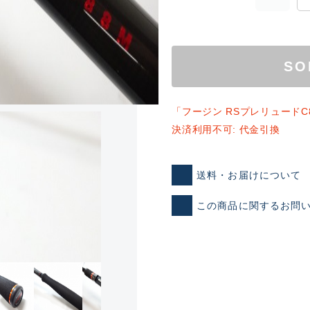
SO
「フージン RSプレリュード
ランクとは？
決済利用不可: 代金引換
送料・お届けについて
新古品（メーカー問屋から
品）
SA
この商品に関するお問
※店頭展示時の置き傷が付いて
傷が極めて少ない極上品
A