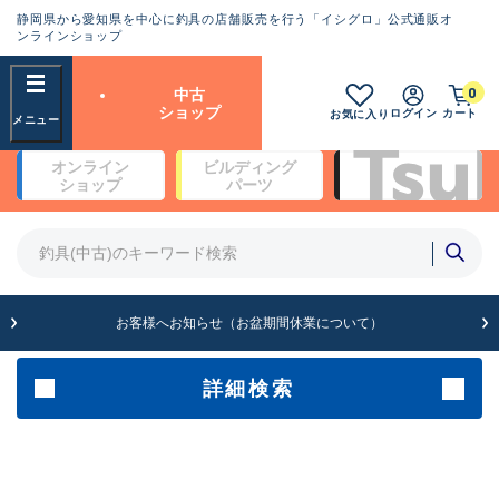
静岡県から愛知県を中心に釣具の店舗販売を行う「イシグロ」公式通販オ
ランクとは？
ンラインショップ
フリーワード
0
中古
SA
ショップ
ログイン
カート
お気に入り
新古品（メーカー問屋から仕
オンライン
ビルディング
入れた未使用品）
良
ショップ
パーツ
商品カテゴリ
※店頭展示時の置き傷が付いている
ものも含む
竿・ルアーロッド(4)
竿・ルアーロッド(64193)
リール・カスタムパーツ(35610)
A
ルアー・エギ(1807)
お客様へお知らせ（お盆期間休業について）
傷が極めて少ない極上品
その他・雑品(1061)
メーカー
詳細検索
B+
使用感や傷は少なく比較的美
店舗
品