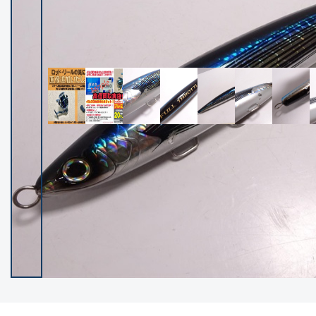
イシグロ御殿場店
イシグロ伊東店
ランク
(102128)
SA
(2946)
A
(17275)
B+
(12269)
B
(21945)
C
(38727)
C-
(5135)
D
(2192)
ランクについて