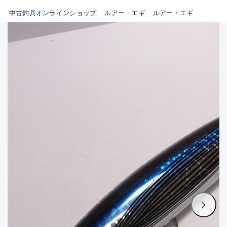
イシグロ鳴海店
中古釣具オンラインショップ
ルアー・エギ
ルアー・エギ
B
イシグロフレスポ鈴鹿店
使用感や傷はあるが全体的に
イシグロ津高茶屋店
綺麗な良品
イシグロ西春店
C
イシグロ中川かの里店
使用感や傷のある一般的な中
イシグロカインズモール彦根店
古品
イシグロ静岡中吉田店
C-
イシグロ名東引山店
かなり使用感があり、全体的
イシグロ豊田店
に目立つ傷が多い品
イシグロ豊橋向山店
イシグロ岐阜店
D
イシグロ高林店
著しく状態が悪いが使用はで