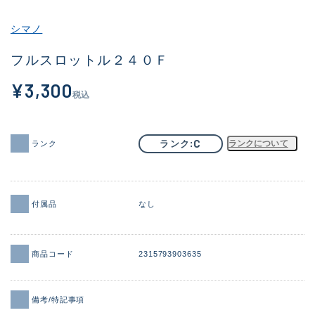
その他
シマノ
新商品
(1859)
フルスロットル２４０Ｆ
おすすめ
(161)
¥3,300
税込
値下げ品
(14304)
OH済
(933)
C
ランク
ランクについて
ランク
DCチェック済
(1330)
在庫有のみ
(22096)
付属品
なし
価格
商品コード
2315793903635
この条件で検索する
備考/特記事項