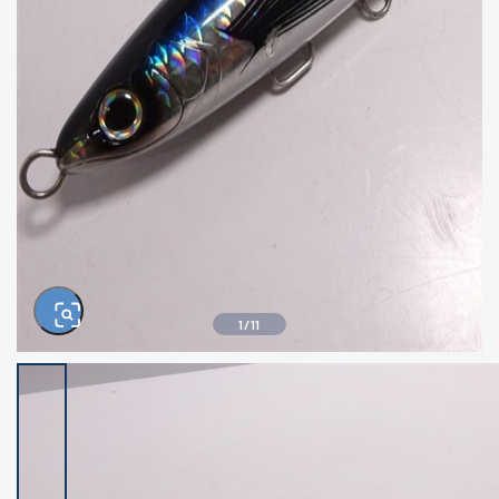
きるもの、改造品も含む
悪
イシグロ西尾店
イシグロ三河安城店
※ルアー、エギ、雑品、その他につきましては
ランク表記はございません。 状態は写真にて
ご確認ください。
イシグロ岡崎大樹寺店
イシグロ半田店
イシグロ岡崎若松店
イシグロ焼津店
イシグロ掛川店
イシグロ沼津店
1
/
11
イシグロ駿東柿田川店
イシグロ豊川店
イシグロ磐田店
イシグロ富士店