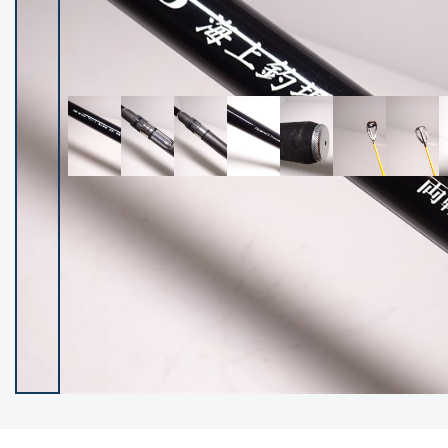
イシグロ御殿場店
イシグロ伊東店
ランク
(102226)
SA
(2949)
A
(17300)
B+
(12280)
B
(21961)
C
(38758)
C-
(5142)
D
(2197)
ランクについて