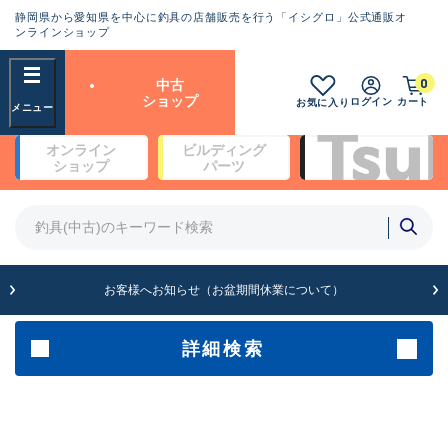
静岡県から愛知県を中心に釣具の店舗販売を行う「イシグロ」公式通販オ
ランクとは？
ンラインショップ
フリーワード
0
中古
SA
ショップ
ログイン
カート
お気に入り
新古品（メーカー問屋から仕
オンライン
ビルディング
入れた未使用品）
良
ショップ
パーツ
商品カテゴリ
※店頭展示時の置き傷が付いている
ものも含む
竿・ルアーロッド(4)
竿・ルアーロッド(64259)
リール・カスタムパーツ(35641)
A
ルアー・エギ(1807)
お客様へお知らせ（お盆期間休業について）
傷が極めて少ない極上品
その他・雑品(1062)
メーカー
詳細検索
B+
使用感や傷は少なく比較的美
店舗
品