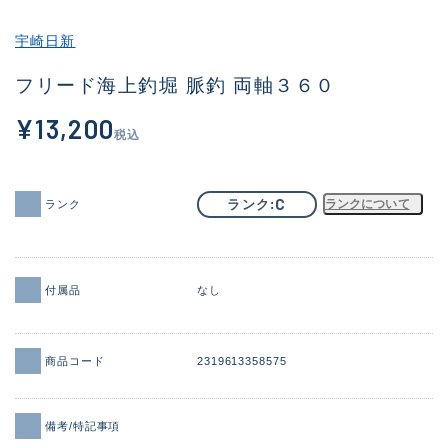
その他
宇崎日新
新商品
(1960)
フリード海上釣堀 脈釣 両軸３６０
おすすめ
(173)
¥13,200
税込
値下げ品
(14304)
OH済
(936)
C
ランク
ランクについて
ランク
DCチェック済
(1335)
在庫有のみ
(22105)
付属品
なし
価格
商品コード
2319613358575
この条件で検索する
備考/特記事項