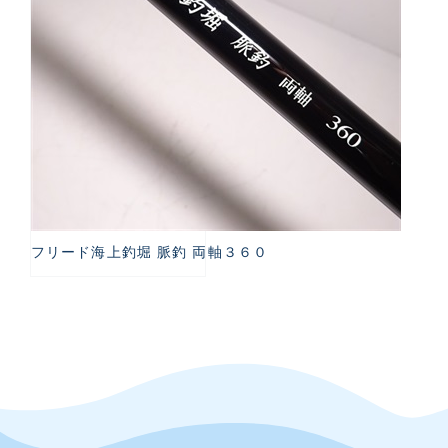
フリード海上釣堀 脈釣 両軸３６０