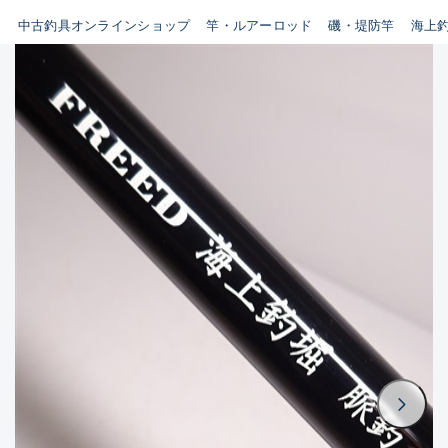
イシグロ鳴海店
中古釣具オンラインショップ
竿・ルアーロッド
磯・堤防竿
海上
B
イシグロフレスポ鈴鹿店
使用感や傷はあるが全体的に
イシグロ津高茶屋店
綺麗な良品
イシグロ西春店
C
イシグロカインズモール彦根店
使用感や傷のある一般的な中
イシグロ中川かの里店
古品
イシグロ静岡中吉田店
C-
イシグロ名東引山店
かなり使用感があり、全体的
イシグロ豊田店
に目立つ傷が多い品
イシグロ豊橋向山店
イシグロ岐阜店
D
イシグロ高林店
著しく状態が悪いが使用はで