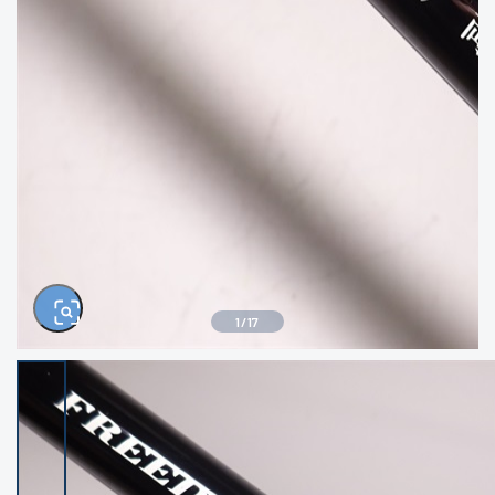
きるもの、改造品も含む
悪
イシグロ西尾店
イシグロ三河安城店
※ルアー、エギ、雑品、その他につきましては
ランク表記はございません。 状態は写真にて
ご確認ください。
イシグロ岡崎大樹寺店
イシグロ半田店
イシグロ岡崎若松店
イシグロ焼津店
イシグロ掛川店
イシグロ沼津店
1
/
17
イシグロ駿東柿田川店
イシグロ豊川店
イシグロ磐田店
イシグロ富士店