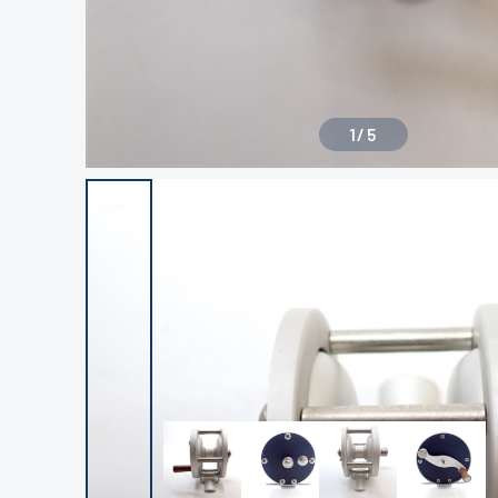
1
/
5
良