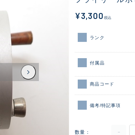
¥3,300
税込
ランク
付属品
商品コード
備考/特記事項
数量