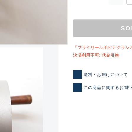
SO
「フライリールボビナクラシ
決済利用不可: 代金引換
ランクとは？
送料・お届けについて
この商品に関するお問
新古品（メーカー問屋から
品）
SA
※店頭展示時の置き傷が付いて
傷が極めて少ない極上品
A