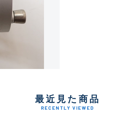
使用感や傷は少なく比較的
B+
使用感や傷はあるが全体的
B
使用感や傷のある一般的な
C
かなり使用感があり、全体
最近見た商品
C-
い品
RECENTLY VIEWED
著しく状態が悪いが使用は
D
品も含む