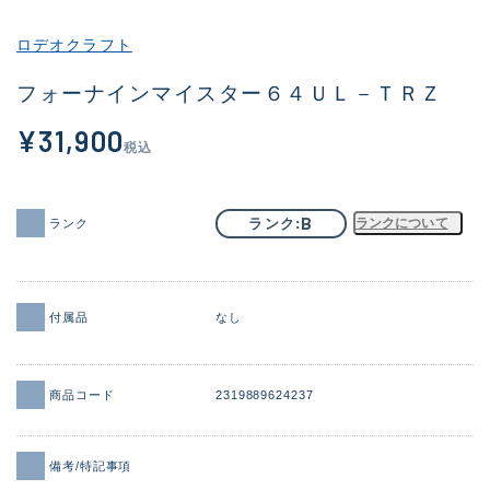
その他
ロデオクラフト
新商品
(2128)
フォーナインマイスター６４ＵＬ－ＴＲＺ
おすすめ
(192)
¥31,900
税込
値下げ品
(14298)
OH済
(945)
B
ランク
ランクについて
ランク
DCチェック済
(1340)
在庫有のみ
(21926)
付属品
なし
価格
商品コード
2319889624237
この条件で検索する
備考/特記事項