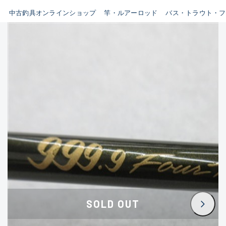
イシグロ鳴海店
中古釣具オンラインショップ
竿・ルアーロッド
バス・トラウト・フ
B
イシグロフレスポ鈴鹿店
使用感や傷はあるが全体的に
イシグロ津高茶屋店
綺麗な良品
イシグロ西春店
C
イシグロ中川かの里店
使用感や傷のある一般的な中
イシグロカインズモール彦根店
古品
イシグロ静岡中吉田店
C-
イシグロ名東引山店
かなり使用感があり、全体的
イシグロ豊田店
に目立つ傷が多い品
イシグロ豊橋向山店
イシグロ岐阜店
D
SOLD OUT
イシグロ高林店
著しく状態が悪いが使用はで