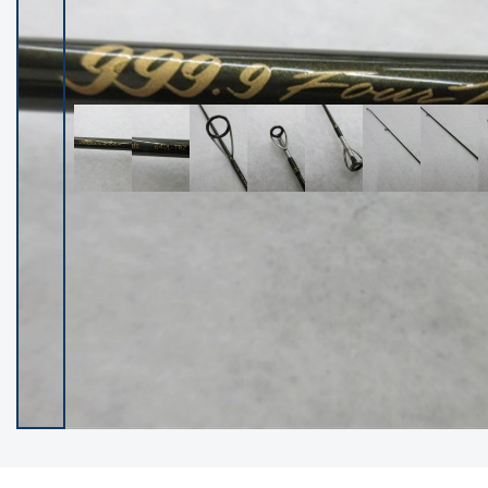
イシグロ御殿場店
イシグロ伊東店
ランク
(102668)
SA
(2967)
A
(17366)
B+
(12345)
B
(22039)
C
(38914)
C-
(5173)
D
(2212)
ランクについて