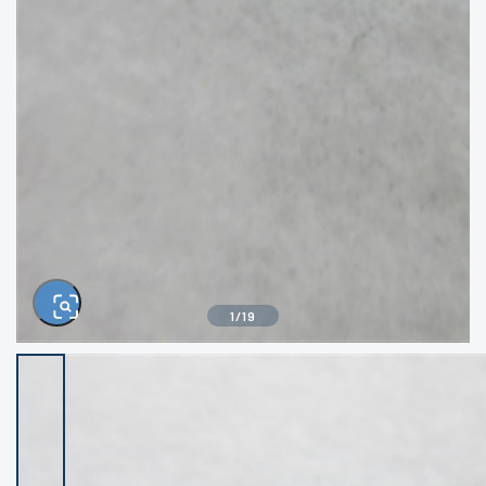
きるもの、改造品も含む
悪
イシグロ西尾店
イシグロ三河安城店
※ルアー、エギ、雑品、その他につきましては
ランク表記はございません。 状態は写真にて
ご確認ください。
イシグロ半田店
イシグロ岡崎若松店
イシグロ岡崎大樹寺店
イシグロ焼津店
イシグロ掛川店
イシグロ沼津店
1
/
19
イシグロ駿東柿田川店
イシグロ豊川店
イシグロ磐田店
イシグロ富士店