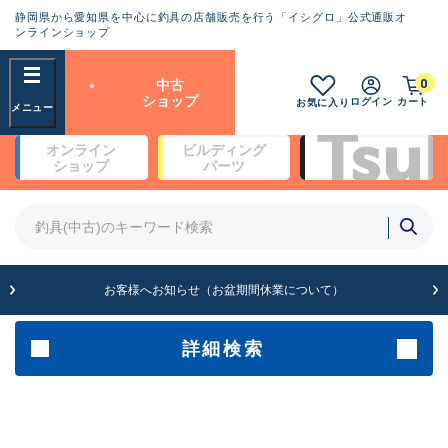
静岡県から愛知県を中心に釣具の店舗販売を行う「イシグロ」公式通販オ
ランクとは？
ンラインショップ
フリーワード
0
中古
SA
ショップ
ログイン
カート
お気に入り
新古品（メーカー問屋から仕
オンライン
ビルディング
入れた未使用品）
良
ショップ
パーツ
商品カテゴリ
※店頭展示時の置き傷が付いている
ものも含む
竿・ルアーロッド(5)
竿・ルアーロッド(64518)
リール・カスタムパーツ(35803)
A
ルアー・エギ(1816)
お客様へお知らせ（お盆期間休業について）
傷が極めて少ない極上品
その他・雑品(1073)
メーカー
詳細検索
B+
使用感や傷は少なく比較的美
店舗
品