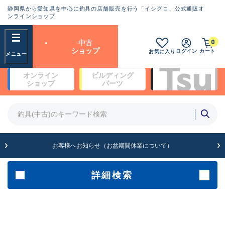
静岡県から愛知県を中心に釣具の店舗販売を行う「イシグロ」公式通販オ
ランクとは？
ンラインショップ
フリーワード
0
中古
SA
ショップ
ログイン
カート
お気に入り
新古品（メーカー問屋から仕
オンライン
ビルディング
入れた未使用品）
良
ショップ
パーツ
商品カテゴリ
※店頭展示時の置き傷が付いている
ものも含む
竿・ルアーロッド(4)
竿・ルアーロッド(64148)
リール・カスタムパーツ(35575)
A
ルアー・エギ(1807)
お客様へお知らせ（お盆期間休業について）
傷が極めて少ない極上品
その他・雑品(1061)
メーカー
詳細検索
B+
使用感や傷は少なく比較的美
店舗
品