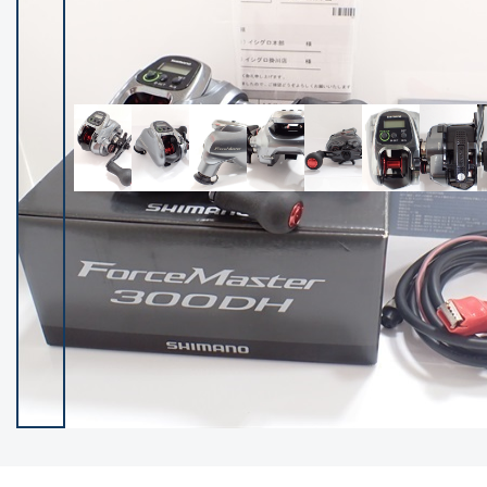
イシグロ御殿場店
イシグロ伊東店
ランク
(102059)
SA
(2940)
A
(17266)
B+
(12264)
B
(21930)
C
(38698)
C-
(5134)
D
(2190)
ランクについて