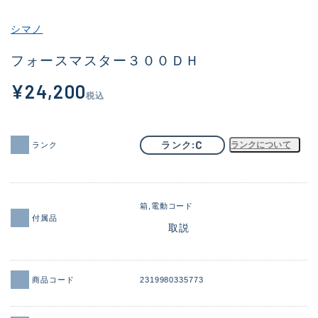
その他
シマノ
新商品
(1929)
フォースマスター３００ＤＨ
おすすめ
(170)
¥24,200
税込
値下げ品
(14306)
OH済
(933)
C
ランク
ランクについて
ランク
DCチェック済
(1329)
在庫有のみ
(22161)
箱
電動コード
価格
付属品
取説
商品コード
2319980335773
この条件で検索する