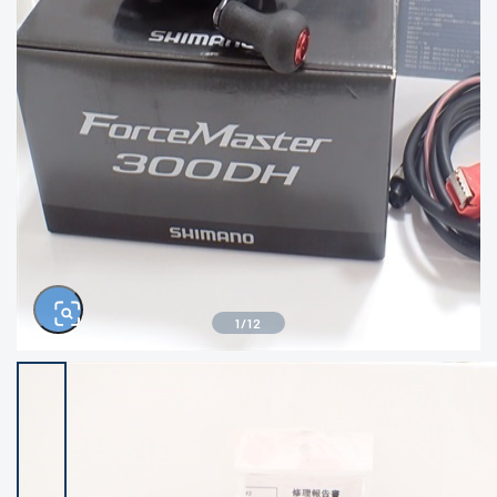
きるもの、改造品も含む
悪
イシグロ西尾店
イシグロ三河安城店
※ルアー、エギ、雑品、その他につきましては
ランク表記はございません。 状態は写真にて
ご確認ください。
イシグロ岡崎大樹寺店
イシグロ半田店
イシグロ岡崎若松店
イシグロ焼津店
イシグロ掛川店
イシグロ沼津店
1
/
12
イシグロ駿東柿田川店
イシグロ豊川店
イシグロ磐田店
イシグロ富士店