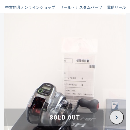
イシグロ鳴海店
中古釣具オンラインショップ
リール・カスタムパーツ
電動リール
B
イシグロフレスポ鈴鹿店
使用感や傷はあるが全体的に
イシグロ津高茶屋店
綺麗な良品
イシグロ西春店
C
イシグロ中川かの里店
使用感や傷のある一般的な中
イシグロカインズモール彦根店
古品
イシグロ静岡中吉田店
C-
イシグロ名東引山店
かなり使用感があり、全体的
イシグロ豊田店
に目立つ傷が多い品
イシグロ豊橋向山店
イシグロ岐阜店
D
SOLD OUT
イシグロ高林店
著しく状態が悪いが使用はで