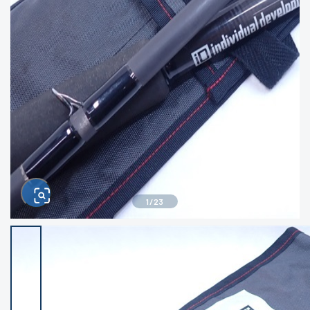
きるもの、改造品も含む
悪
イシグロ西尾店
イシグロ三河安城店
※ルアー、エギ、雑品、その他につきましては
ランク表記はございません。 状態は写真にて
ご確認ください。
イシグロ半田店
イシグロ岡崎若松店
イシグロ岡崎大樹寺店
イシグロ焼津店
イシグロ掛川店
イシグロ沼津店
1
/
23
イシグロ駿東柿田川店
イシグロ豊川店
イシグロ磐田店
イシグロ富士店