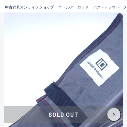
イシグロ鳴海店
中古釣具オンラインショップ
竿・ルアーロッド
バス・トラウト・フ
B
イシグロフレスポ鈴鹿店
使用感や傷はあるが全体的に
イシグロ津高茶屋店
綺麗な良品
イシグロ西春店
C
イシグロ中川かの里店
使用感や傷のある一般的な中
イシグロカインズモール彦根店
古品
イシグロ静岡中吉田店
C-
イシグロ名東引山店
かなり使用感があり、全体的
イシグロ豊田店
に目立つ傷が多い品
イシグロ豊橋向山店
イシグロ岐阜店
D
SOLD OUT
イシグロ高林店
著しく状態が悪いが使用はで