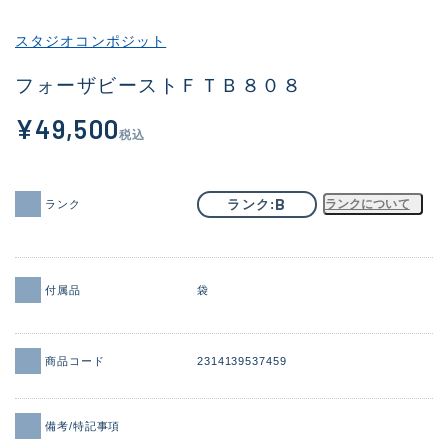
その他
スタジオコンポジット
新商品
(2069)
フォーザビーストＦＴＢ８０８
おすすめ
(183)
¥49,500
税込
値下げ品
(14298)
OH済
(944)
B
ランク
ランクについて
ランク
DCチェック済
(1339)
在庫有のみ
(21913)
付属品
袋
価格
商品コード
2314139537459
この条件で検索する
備考/特記事項