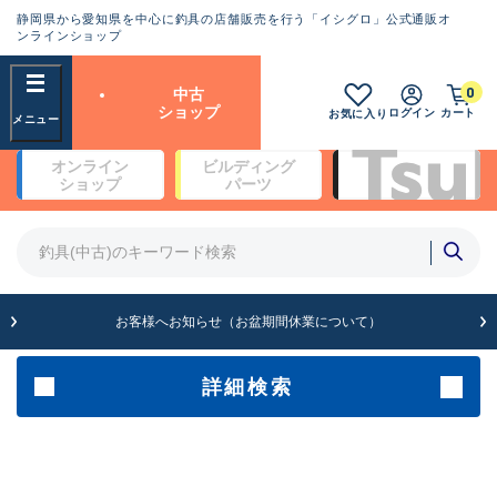
静岡県から愛知県を中心に釣具の店舗販売を行う「イシグロ」公式通販オ
ランクとは？
ンラインショップ
フリーワード
0
中古
SA
ショップ
ログイン
カート
お気に入り
新古品（メーカー問屋から仕
オンライン
ビルディング
入れた未使用品）
良
ショップ
パーツ
商品カテゴリ
※店頭展示時の置き傷が付いている
ものも含む
竿・ルアーロッド(5)
竿・ルアーロッド(64464)
リール・カスタムパーツ(35798)
A
ルアー・エギ(1816)
お客様へお知らせ（お盆期間休業について）
傷が極めて少ない極上品
その他・雑品(1072)
メーカー
詳細検索
B+
使用感や傷は少なく比較的美
店舗
品