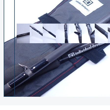
イシグロ御殿場店
イシグロ伊東店
ランク
(102608)
SA
(2967)
A
(17354)
B+
(12336)
B
(22022)
C
(38898)
C-
(5171)
D
(2208)
ランクについて