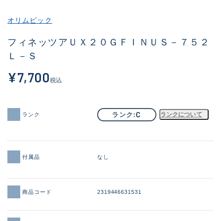
その他
オリムピック
新商品
(1956)
フィネッツアＵＸ２０ＧＦＩＮＵＳ－７５２
Ｌ－Ｓ
おすすめ
(164)
¥7,700
値下げ品
(14301)
税込
OH済
(936)
DCチェック済
(1337)
C
ランク
ランクについて
ランク
在庫有のみ
(21990)
価格
付属品
なし
商品コード
2319446631531
この条件で検索する