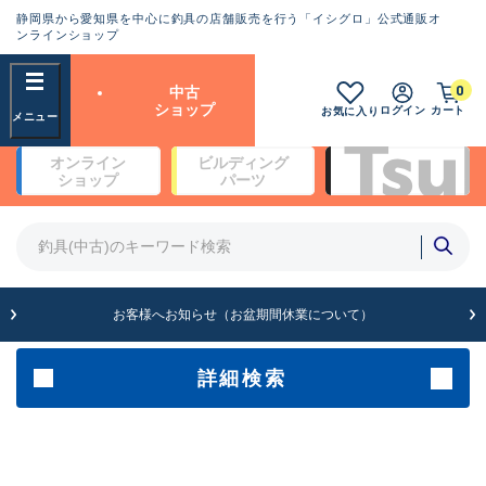
静岡県から愛知県を中心に釣具の店舗販売を行う「イシグロ」公式通販オ
ランクとは？
ンラインショップ
フリーワード
0
中古
SA
ショップ
ログイン
カート
お気に入り
新古品（メーカー問屋から仕
オンライン
ビルディング
入れた未使用品）
良
ショップ
パーツ
商品カテゴリ
※店頭展示時の置き傷が付いている
ものも含む
竿・ルアーロッド(4)
竿・ルアーロッド(64369)
リール・カスタムパーツ(35700)
A
ルアー・エギ(1811)
お客様へお知らせ（お盆期間休業について）
傷が極めて少ない極上品
その他・雑品(1063)
メーカー
詳細検索
B+
使用感や傷は少なく比較的美
店舗
品