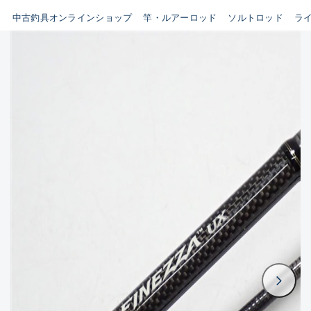
イシグロ鳴海店
中古釣具オンラインショップ
竿・ルアーロッド
ソルトロッド
ラ
B
イシグロフレスポ鈴鹿店
使用感や傷はあるが全体的に
イシグロ津高茶屋店
綺麗な良品
イシグロ西春店
C
イシグロ中川かの里店
使用感や傷のある一般的な中
イシグロカインズモール彦根店
古品
イシグロ静岡中吉田店
C-
イシグロ名東引山店
かなり使用感があり、全体的
イシグロ豊田店
に目立つ傷が多い品
イシグロ豊橋向山店
イシグロ岐阜店
D
イシグロ高林店
著しく状態が悪いが使用はで