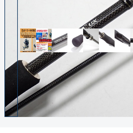
イシグロ御殿場店
イシグロ伊東店
ランク
(102400)
SA
(2953)
A
(17318)
B+
(12301)
B
(21990)
C
(38837)
C-
(5150)
D
(2205)
ランクについて