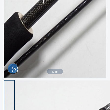
きるもの、改造品も含む
悪
イシグロ西尾店
イシグロ三河安城店
※ルアー、エギ、雑品、その他につきましては
ランク表記はございません。 状態は写真にて
ご確認ください。
イシグロ半田店
イシグロ岡崎大樹寺店
イシグロ岡崎若松店
イシグロ焼津店
イシグロ掛川店
イシグロ沼津店
1
/
16
イシグロ駿東柿田川店
イシグロ磐田店
イシグロ豊川店
イシグロ富士店