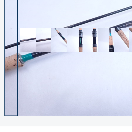
イシグロ御殿場店
イシグロ伊東店
ランク
(102538)
SA
(2966)
A
(17341)
B+
(12322)
B
(22013)
C
(38877)
C-
(5167)
D
(2205)
ランクについて