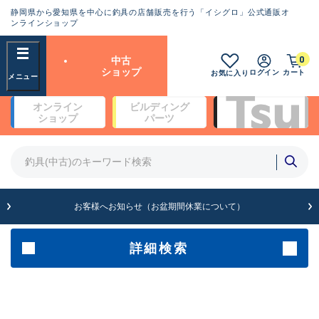
静岡県から愛知県を中心に釣具の店舗販売を行う「イシグロ」公式通販オ
ランクとは？
ンラインショップ
フリーワード
0
中古
SA
ショップ
ログイン
カート
お気に入り
新古品（メーカー問屋から仕
オンライン
ビルディング
入れた未使用品）
良
ショップ
パーツ
商品カテゴリ
※店頭展示時の置き傷が付いている
ものも含む
竿・ルアーロッド(5)
竿・ルアーロッド(64430)
リール・カスタムパーツ(35772)
A
ルアー・エギ(1812)
お客様へお知らせ（お盆期間休業について）
傷が極めて少ない極上品
その他・雑品(1066)
メーカー
詳細検索
B+
使用感や傷は少なく比較的美
店舗
品