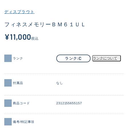
その他
ディスプラウト
新商品
(2101)
フィネスメモリーＢＭ６１ＵＬ
おすすめ
(177)
¥11,000
税込
値下げ品
(14299)
OH済
(943)
C
ランク
ランクについて
ランク
DCチェック済
(1339)
在庫有のみ
(21945)
付属品
なし
価格
商品コード
2312155655157
この条件で検索する
備考/特記事項