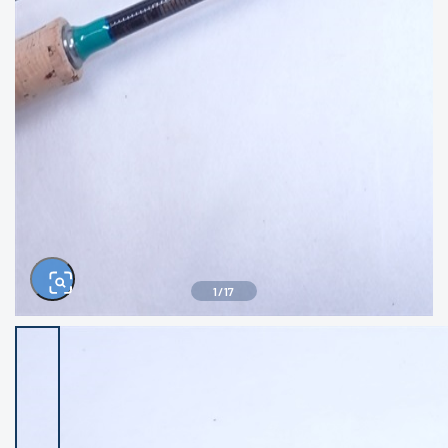
きるもの、改造品も含む
悪
イシグロ西尾店
イシグロ三河安城店
※ルアー、エギ、雑品、その他につきましては
ランク表記はございません。 状態は写真にて
ご確認ください。
イシグロ半田店
イシグロ岡崎若松店
イシグロ岡崎大樹寺店
イシグロ焼津店
イシグロ掛川店
イシグロ沼津店
1
/
17
イシグロ駿東柿田川店
イシグロ豊川店
イシグロ磐田店
イシグロ富士店