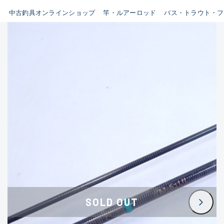
イシグロ鳴海店
中古釣具オンラインショップ
竿・ルアーロッド
バス・トラウト・フ
B
イシグロフレスポ鈴鹿店
使用感や傷はあるが全体的に
イシグロ津高茶屋店
綺麗な良品
イシグロ西春店
C
イシグロカインズモール彦根店
使用感や傷のある一般的な中
イシグロ中川かの里店
古品
イシグロ静岡中吉田店
C-
イシグロ名東引山店
かなり使用感があり、全体的
イシグロ豊田店
に目立つ傷が多い品
イシグロ豊橋向山店
イシグロ岐阜店
D
SOLD OUT
イシグロ高林店
著しく状態が悪いが使用はで