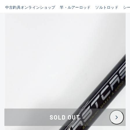
イシグロ鳴海店
中古釣具オンラインショップ
竿・ルアーロッド
ソルトロッド
シ
B
イシグロフレスポ鈴鹿店
使用感や傷はあるが全体的に
イシグロ津高茶屋店
綺麗な良品
イシグロ西春店
C
イシグロ中川かの里店
使用感や傷のある一般的な中
イシグロカインズモール彦根店
古品
イシグロ静岡中吉田店
C-
イシグロ名東引山店
かなり使用感があり、全体的
イシグロ豊田店
に目立つ傷が多い品
イシグロ豊橋向山店
イシグロ岐阜店
D
SOLD OUT
イシグロ西尾店
著しく状態が悪いが使用はで