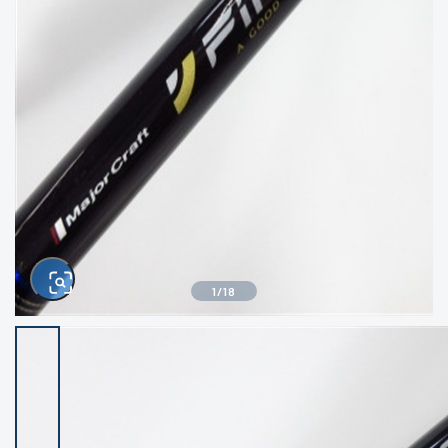
きるもの、改造品も含む
悪
イシグロ高林店
イシグロ三河安城店
※ルアー、エギ、雑品、その他につきましては
ランク表記はございません。 状態は写真にて
ご確認ください。
イシグロ半田店
イシグロ岡崎大樹寺店
イシグロ岡崎若松店
イシグロ焼津店
イシグロ掛川店
イシグロ沼津店
1
/
18
イシグロ駿東柿田川店
イシグロ豊川店
イシグロ富士店
イシグロ磐田店