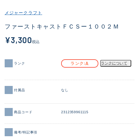
その他
メジャークラフト
新商品
(1856)
ファーストキャストＦＣＳー１００２Ｍ
おすすめ
(170)
¥3,300
税込
値下げ品
(14305)
OH済
(933)
A
ランク
ランクについて
ランク
DCチェック済
(1329)
在庫有のみ
(22171)
付属品
なし
価格
商品コード
2312359961115
この条件で検索する
備考/特記事項