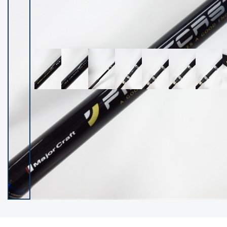
イシグロ御殿場店
イシグロ伊東店
ランク
(101984)
SA
(2940)
A
(17250)
B+
(12259)
B
(21919)
C
(38665)
C-
(5128)
D
(2186)
ランクについて