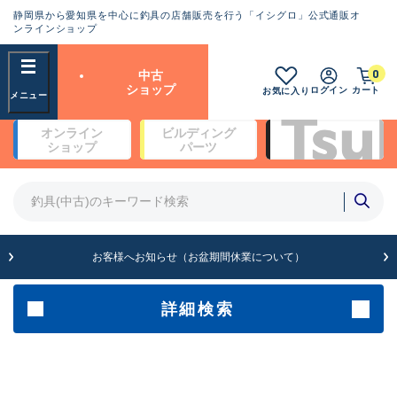
静岡県から愛知県を中心に釣具の店舗販売を行う「イシグロ」公式通販オ
ランクとは？
ンラインショップ
フリーワード
0
中古
SA
ショップ
ログイン
カート
お気に入り
新古品（メーカー問屋から仕
オンライン
ビルディング
入れた未使用品）
良
ショップ
パーツ
商品カテゴリ
※店頭展示時の置き傷が付いている
ものも含む
竿・ルアーロッド(4)
竿・ルアーロッド(64099)
リール・カスタムパーツ(35560)
A
ルアー・エギ(1807)
お客様へお知らせ（お盆期間休業について）
傷が極めて少ない極上品
その他・雑品(1061)
メーカー
詳細検索
B+
使用感や傷は少なく比較的美
店舗
品