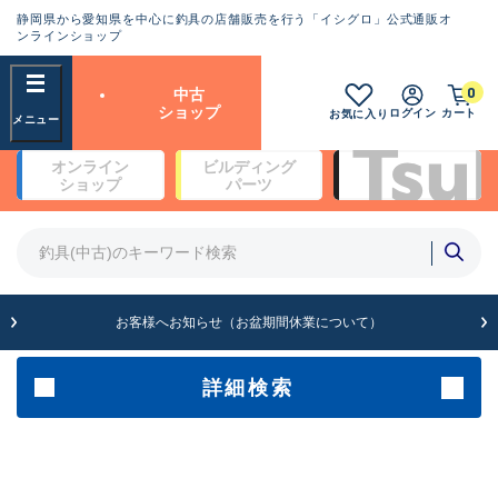
静岡県から愛知県を中心に釣具の店舗販売を行う「イシグロ」公式通販オ
ランクとは？
ンラインショップ
フリーワード
0
中古
SA
ショップ
ログイン
カート
お気に入り
新古品（メーカー問屋から仕
オンライン
ビルディング
入れた未使用品）
良
ショップ
パーツ
商品カテゴリ
※店頭展示時の置き傷が付いている
ものも含む
竿・ルアーロッド(4)
竿・ルアーロッド(64190)
リール・カスタムパーツ(35604)
A
ルアー・エギ(1807)
お客様へお知らせ（お盆期間休業について）
傷が極めて少ない極上品
その他・雑品(1061)
メーカー
詳細検索
B+
使用感や傷は少なく比較的美
店舗
品