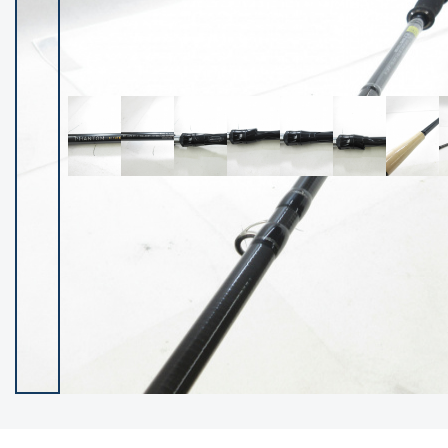
イシグロ御殿場店
イシグロ伊東店
ランク
(102119)
SA
(2946)
A
(17275)
B+
(12268)
B
(21943)
C
(38721)
C-
(5135)
D
(2192)
ランクについて