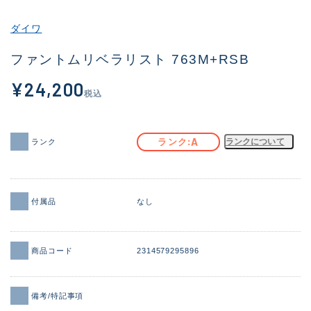
その他
ダイワ
新商品
(1851)
ファントムリベラリスト 763M+RSB
おすすめ
(160)
¥24,200
税込
値下げ品
(14305)
OH済
(933)
A
ランク
ランクについて
ランク
DCチェック済
(1328)
在庫有のみ
(22147)
付属品
なし
価格
商品コード
2314579295896
この条件で検索する
備考/特記事項