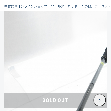
イシグロ鳴海店
中古釣具オンラインショップ
竿・ルアーロッド
その他ルアーロッド
B
イシグロフレスポ鈴鹿店
使用感や傷はあるが全体的に
イシグロ津高茶屋店
綺麗な良品
イシグロ西春店
C
イシグロ中川かの里店
使用感や傷のある一般的な中
イシグロカインズモール彦根店
古品
イシグロ静岡中吉田店
C-
イシグロ名東引山店
かなり使用感があり、全体的
イシグロ豊田店
に目立つ傷が多い品
イシグロ豊橋向山店
イシグロ岐阜店
D
SOLD OUT
イシグロ高林店
著しく状態が悪いが使用はで