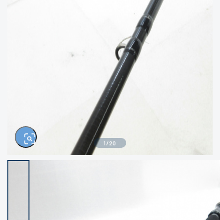
きるもの、改造品も含む
悪
イシグロ西尾店
イシグロ三河安城店
※ルアー、エギ、雑品、その他につきましては
ランク表記はございません。 状態は写真にて
ご確認ください。
イシグロ岡崎大樹寺店
イシグロ半田店
イシグロ岡崎若松店
イシグロ焼津店
イシグロ掛川店
イシグロ沼津店
1
/
20
イシグロ駿東柿田川店
イシグロ豊川店
イシグロ磐田店
イシグロ富士店