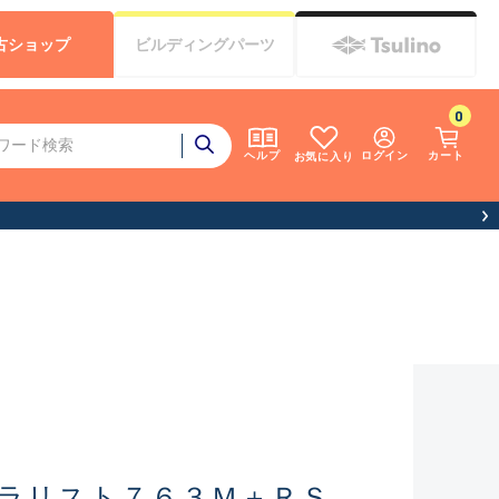
古
ショップ
ビルディング
パーツ
0
ログイン
カート
ヘルプ
お気に入り
て）
ラリスト７６３Ｍ＋ＲＳ