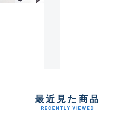
使用感や傷は少なく比較的
B+
使用感や傷はあるが全体的
B
使用感や傷のある一般的な
C
かなり使用感があり、全体
最近見た商品
C-
い品
RECENTLY VIEWED
著しく状態が悪いが使用は
D
品も含む