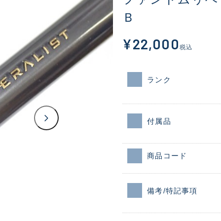
Ｂ
¥22,000
税込
ランク
付属品
商品コード
備考/特記事項