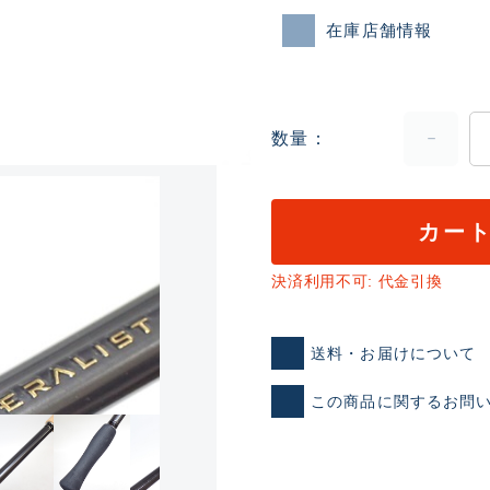
在庫店舗情報
数量
カー
ランクとは？
決済利用不可: 代金引換
新古品（メーカー問屋から
送料・お届けについて
品）
SA
※店頭展示時の置き傷が付いて
この商品に関するお問
傷が極めて少ない極上品
A