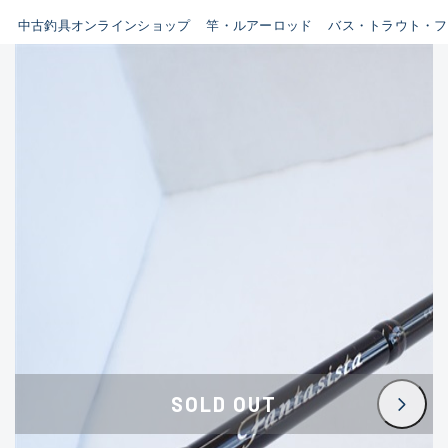
イシグロ鳴海店
中古釣具オンラインショップ
竿・ルアーロッド
バス・トラウト・フ
B
イシグロフレスポ鈴鹿店
使用感や傷はあるが全体的に
イシグロ津高茶屋店
綺麗な良品
イシグロ西春店
C
イシグロ中川かの里店
使用感や傷のある一般的な中
イシグロカインズモール彦根店
古品
イシグロ静岡中吉田店
C-
イシグロ名東引山店
かなり使用感があり、全体的
イシグロ豊田店
に目立つ傷が多い品
イシグロ豊橋向山店
イシグロ岐阜店
D
SOLD OUT
イシグロ高林店
著しく状態が悪いが使用はで