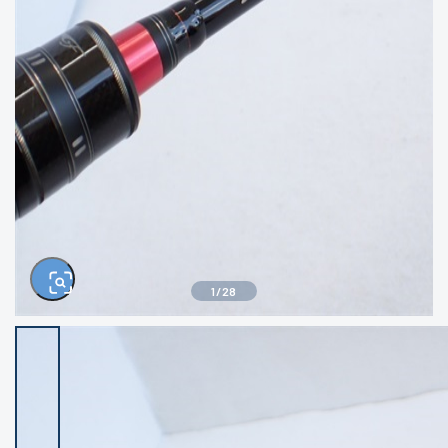
きるもの、改造品も含む
悪
イシグロ西尾店
イシグロ三河安城店
※ルアー、エギ、雑品、その他につきましては
ランク表記はございません。 状態は写真にて
ご確認ください。
イシグロ岡崎大樹寺店
イシグロ半田店
イシグロ岡崎若松店
イシグロ焼津店
イシグロ掛川店
イシグロ沼津店
1
/
28
イシグロ駿東柿田川店
イシグロ豊川店
イシグロ磐田店
イシグロ富士店