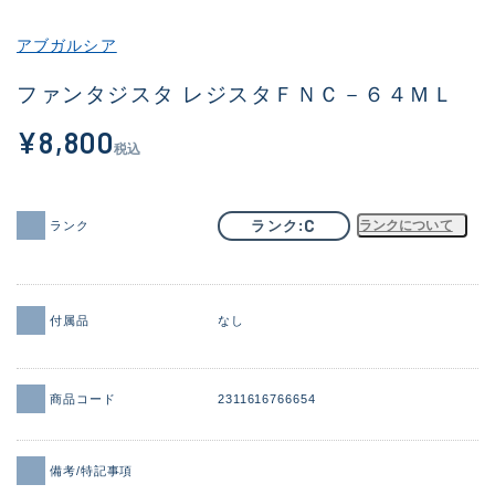
その他
アブガルシア
新商品
(1998)
ファンタジスタ レジスタＦＮＣ－６４ＭＬ
おすすめ
(177)
¥8,800
税込
値下げ品
(14305)
OH済
(933)
C
ランク
ランクについて
ランク
DCチェック済
(1328)
在庫有のみ
(22155)
付属品
なし
価格
商品コード
2311616766654
この条件で検索する
備考/特記事項