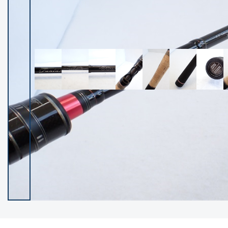
イシグロ御殿場店
イシグロ伊東店
ランク
(102119)
SA
(2946)
A
(17275)
B+
(12268)
B
(21943)
C
(38721)
C-
(5135)
D
(2192)
ランクについて