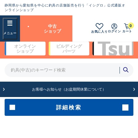
静岡県から愛知県を中心に釣具の店舗販売を行う「イシグロ」公式通販オ
ランクとは？
ンラインショップ
フリーワード
0
中古
SA
ショップ
ログイン
カート
お気に入り
新古品（メーカー問屋から仕
オンライン
ビルディング
入れた未使用品）
良
ショップ
パーツ
商品カテゴリ
※店頭展示時の置き傷が付いている
ものも含む
竿・ルアーロッド(4)
竿・ルアーロッド(64190)
リール・カスタムパーツ(35604)
A
ルアー・エギ(1807)
お客様へお知らせ（お盆期間休業について）
傷が極めて少ない極上品
その他・雑品(1061)
メーカー
詳細検索
B+
使用感や傷は少なく比較的美
店舗
品