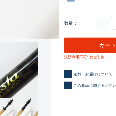
数量
カー
ランクとは？
決済利用不可: 代金引換
送料・お届けについて
新古品（メーカー問屋から
この商品に関するお問
品）
SA
※店頭展示時の置き傷が付いて
傷が極めて少ない極上品
A