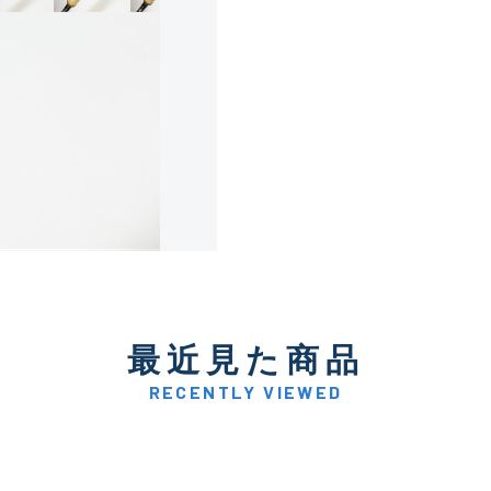
使用感や傷は少なく比較的
B+
使用感や傷はあるが全体的
B
使用感や傷のある一般的な
C
かなり使用感があり、全体
最近見た商品
C-
い品
RECENTLY VIEWED
著しく状態が悪いが使用は
D
品も含む