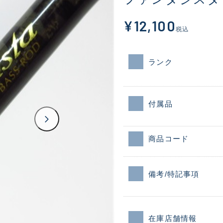
¥12,100
税込
ランク
付属品
商品コード
備考/特記事項
在庫店舗情報