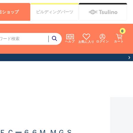
古
ショップ
ビルディング
パーツ
0
ログイン
カート
ヘルプ
お気に入り
ＦＣー６６Ｍ ＭＧＳ