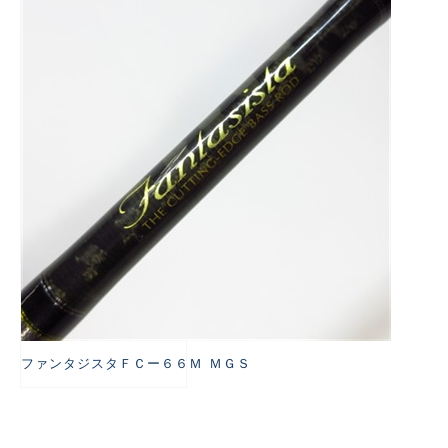
悪
ファンタジスタＦＣー６６Ｍ ＭＧＳ