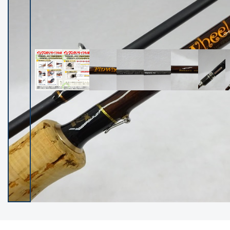
イシグロ御殿場店
イシグロ伊東店
ランク
(102521)
SA
(2966)
A
(17340)
B+
(12319)
B
(22008)
C
(38872)
C-
(5164)
D
(2205)
ランクについて