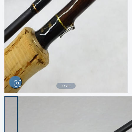
きるもの、改造品も含む
悪
イシグロ西尾店
イシグロ三河安城店
※ルアー、エギ、雑品、その他につきましては
ランク表記はございません。 状態は写真にて
ご確認ください。
イシグロ半田店
イシグロ岡崎若松店
イシグロ岡崎大樹寺店
イシグロ焼津店
イシグロ掛川店
イシグロ沼津店
1
/
25
イシグロ駿東柿田川店
イシグロ豊川店
イシグロ磐田店
イシグロ富士店