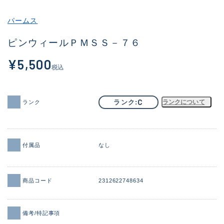
その他
パームス
新商品
(2082)
ピンウィールＰＭＳＳ－７６
おすすめ
(168)
¥5,500
税込
値下げ品
(14299)
OH済
(943)
C
ランク
ランクについて
ランク
DCチェック済
(1338)
在庫有のみ
(21967)
付属品
なし
価格
商品コード
2312622748634
この条件で検索する
備考/特記事項