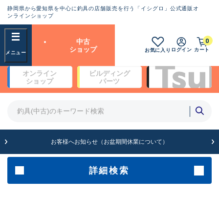
静岡県から愛知県を中心に釣具の店舗販売を行う「イシグロ」公式通販オ
ランクとは？
ンラインショップ
フリーワード
0
中古
SA
ショップ
ログイン
カート
お気に入り
新古品（メーカー問屋から仕
オンライン
ビルディング
入れた未使用品）
良
ショップ
パーツ
商品カテゴリ
※店頭展示時の置き傷が付いている
ものも含む
竿・ルアーロッド(5)
竿・ルアーロッド(64420)
リール・カスタムパーツ(35765)
A
ルアー・エギ(1812)
お客様へお知らせ（お盆期間休業について）
傷が極めて少ない極上品
その他・雑品(1066)
メーカー
詳細検索
B+
使用感や傷は少なく比較的美
店舗
品