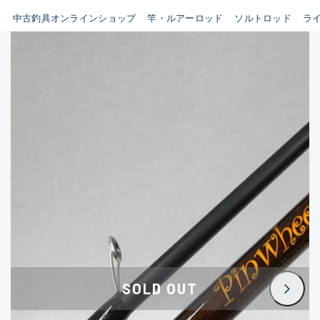
イシグロ鳴海店
中古釣具オンラインショップ
竿・ルアーロッド
ソルトロッド
ラ
B
イシグロフレスポ鈴鹿店
使用感や傷はあるが全体的に
イシグロ津高茶屋店
綺麗な良品
イシグロ西春店
C
イシグロカインズモール彦根店
使用感や傷のある一般的な中
イシグロ中川かの里店
古品
イシグロ静岡中吉田店
C-
イシグロ名東引山店
かなり使用感があり、全体的
イシグロ豊田店
に目立つ傷が多い品
イシグロ豊橋向山店
イシグロ岐阜店
D
SOLD OUT
イシグロ高林店
著しく状態が悪いが使用はで