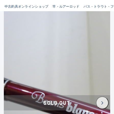
イシグロ鳴海店
中古釣具オンラインショップ
竿・ルアーロッド
バス・トラウト・フ
B
イシグロフレスポ鈴鹿店
使用感や傷はあるが全体的に
イシグロ津高茶屋店
綺麗な良品
イシグロ西春店
C
イシグロ中川かの里店
使用感や傷のある一般的な中
イシグロカインズモール彦根店
古品
イシグロ静岡中吉田店
C-
イシグロ名東引山店
かなり使用感があり、全体的
イシグロ豊田店
に目立つ傷が多い品
イシグロ豊橋向山店
イシグロ岐阜店
D
SOLD OUT
イシグロ高林店
著しく状態が悪いが使用はで