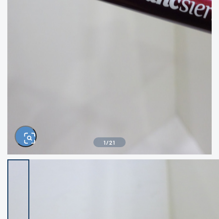
きるもの、改造品も含む
悪
イシグロ西尾店
イシグロ三河安城店
※ルアー、エギ、雑品、その他につきましては
ランク表記はございません。 状態は写真にて
ご確認ください。
イシグロ半田店
イシグロ岡崎大樹寺店
イシグロ岡崎若松店
イシグロ焼津店
イシグロ掛川店
イシグロ沼津店
1
/
21
イシグロ駿東柿田川店
イシグロ磐田店
イシグロ豊川店
イシグロ富士店