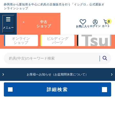
静岡県から愛知県を中心に釣具の店舗販売を行う「イシグロ」公式通販オ
ランクとは？
ンラインショップ
フリーワード
0
中古
SA
ショップ
ログイン
カート
お気に入り
新古品（メーカー問屋から仕
オンライン
ビルディング
入れた未使用品）
良
ショップ
パーツ
商品カテゴリ
※店頭展示時の置き傷が付いている
ものも含む
竿・ルアーロッド(4)
竿・ルアーロッド(64369)
リール・カスタムパーツ(35700)
A
ルアー・エギ(1811)
お客様へお知らせ（お盆期間休業について）
傷が極めて少ない極上品
その他・雑品(1063)
メーカー
詳細検索
B+
使用感や傷は少なく比較的美
店舗
品