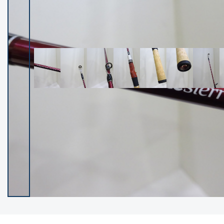
イシグロ御殿場店
イシグロ伊東店
ランク
(102400)
SA
(2953)
A
(17318)
B+
(12301)
B
(21990)
C
(38837)
C-
(5150)
D
(2205)
ランクについて