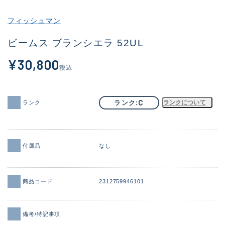
その他
フィッシュマン
新商品
(1956)
ビームス ブランシエラ 52UL
おすすめ
(164)
¥30,800
税込
値下げ品
(14301)
OH済
(936)
C
ランク
ランクについて
ランク
DCチェック済
(1337)
在庫有のみ
(21993)
付属品
なし
価格
商品コード
2312759946101
この条件で検索する
備考/特記事項