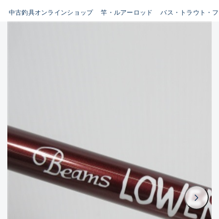
イシグロ鳴海店
中古釣具オンラインショップ
竿・ルアーロッド
バス・トラウト・フ
B
イシグロフレスポ鈴鹿店
使用感や傷はあるが全体的に
イシグロ津高茶屋店
綺麗な良品
イシグロ西春店
C
イシグロ中川かの里店
使用感や傷のある一般的な中
イシグロカインズモール彦根店
古品
イシグロ静岡中吉田店
C-
イシグロ名東引山店
かなり使用感があり、全体的
イシグロ豊田店
に目立つ傷が多い品
イシグロ豊橋向山店
イシグロ岐阜店
D
イシグロ高林店
著しく状態が悪いが使用はで