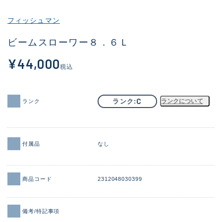
その他
フィッシュマン
新商品
(2097)
ビームスローワー８．６Ｌ
おすすめ
(177)
¥44,000
税込
値下げ品
(14299)
OH済
(943)
C
ランク
ランクについて
ランク
DCチェック済
(1339)
在庫有のみ
(21945)
付属品
なし
価格
商品コード
2312048030399
この条件で検索する
備考/特記事項