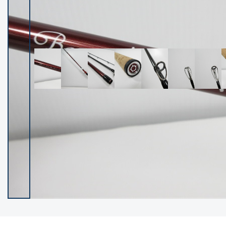
イシグロ御殿場店
イシグロ伊東店
ランク
(102534)
SA
(2966)
A
(17340)
B+
(12322)
B
(22010)
C
(38877)
C-
(5167)
D
(2205)
ランクについて