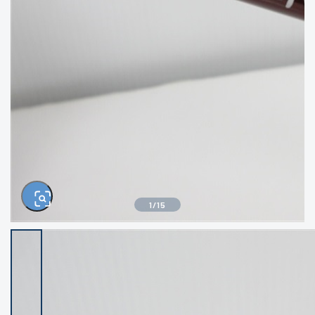
きるもの、改造品も含む
悪
イシグロ西尾店
イシグロ三河安城店
※ルアー、エギ、雑品、その他につきましては
ランク表記はございません。 状態は写真にて
ご確認ください。
イシグロ半田店
イシグロ岡崎若松店
イシグロ岡崎大樹寺店
イシグロ焼津店
イシグロ掛川店
イシグロ沼津店
1
/
15
イシグロ駿東柿田川店
イシグロ豊川店
イシグロ磐田店
イシグロ富士店