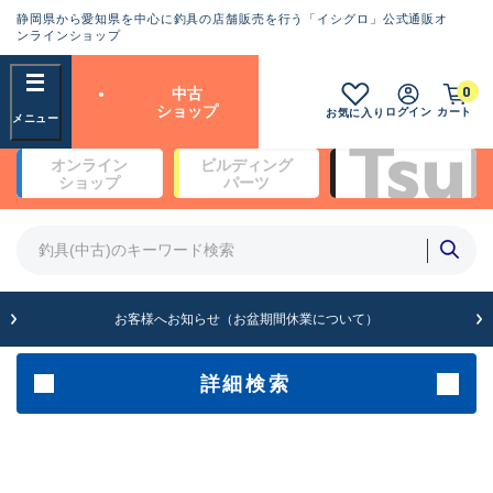
静岡県から愛知県を中心に釣具の店舗販売を行う「イシグロ」公式通販オ
ランクとは？
ンラインショップ
フリーワード
0
中古
SA
ショップ
ログイン
カート
お気に入り
新古品（メーカー問屋から仕
オンライン
ビルディング
入れた未使用品）
良
ショップ
パーツ
商品カテゴリ
※店頭展示時の置き傷が付いている
ものも含む
竿・ルアーロッド(5)
竿・ルアーロッド(64430)
リール・カスタムパーツ(35768)
A
ルアー・エギ(1812)
お客様へお知らせ（お盆期間休業について）
傷が極めて少ない極上品
その他・雑品(1066)
メーカー
詳細検索
B+
使用感や傷は少なく比較的美
店舗
品