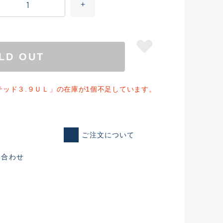
LD OUT
ッド３.９ＵＬ」の在庫が1個不足しています。
ご注文について
仕入れた未使用
い合わせ
いるものも含む