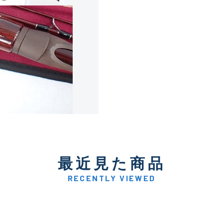
使用感や傷は少なく比較的
B+
使用感や傷はあるが全体的
B
使用感や傷のある一般的な
C
かなり使用感があり、全体
最近見た商品
C-
い品
RECENTLY VIEWED
著しく状態が悪いが使用は
D
品も含む