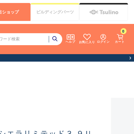
古
ショップ
ビルディング
パーツ
0
ログイン
カート
ヘルプ
お気に入り
）
シエラリミテッド３.９Ｕ