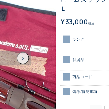
Ｌ
¥33,000
税込
ランク
付属品
商品コード
備考/特記事項