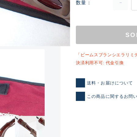
数量
SO
「ビームスブランシエラリミテ
決済利用不可: 代金引換
ランクとは？
送料・お届けについて
新古品（メーカー問屋から
この商品に関するお問
品）
SA
※店頭展示時の置き傷が付いて
傷が極めて少ない極上品
A