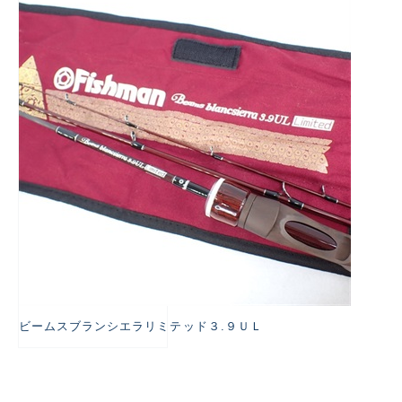
悪
ビームスブランシエラリミテッド３.９ＵＬ