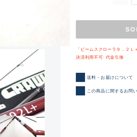
SO
「ビームスクローラ９．２Ｌ
決済利用不可: 代金引換
ランクとは？
送料・お届けについて
この商品に関するお問
新古品（メーカー問屋から
品）
SA
※店頭展示時の置き傷が付いて
傷が極めて少ない極上品
A