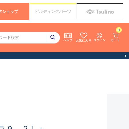
古
ショップ
ビルディング
パーツ
0
ログイン
カート
ヘルプ
お気に入り
ラ９．２Ｌ＋