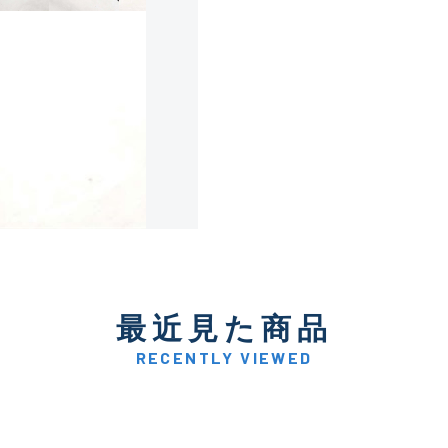
使用感や傷は少なく比較的
B+
使用感や傷はあるが全体的
B
使用感や傷のある一般的な
C
かなり使用感があり、全体
最近見た商品
C-
い品
RECENTLY VIEWED
著しく状態が悪いが使用は
D
品も含む