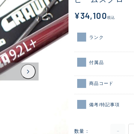
¥34,100
税込
ランク
付属品
商品コード
備考/特記事項
数量