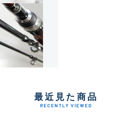
使用感や傷は少なく比較的
B+
使用感や傷はあるが全体的
B
使用感や傷のある一般的な
C
かなり使用感があり、全体
最近見た商品
C-
い品
RECENTLY VIEWED
著しく状態が悪いが使用は
D
品も含む