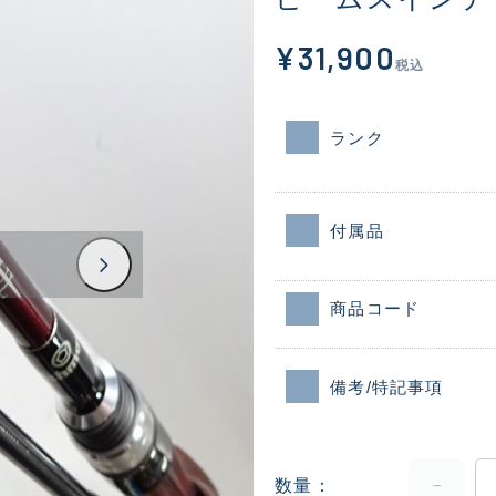
¥31,900
税込
ランク
付属品
商品コード
備考/特記事項
数量