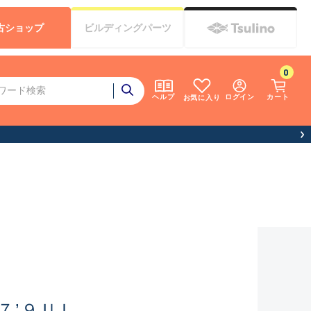
古
ショップ
ビルディング
パーツ
0
ログイン
カート
ヘルプ
お気に入り
７’９ＵＬ