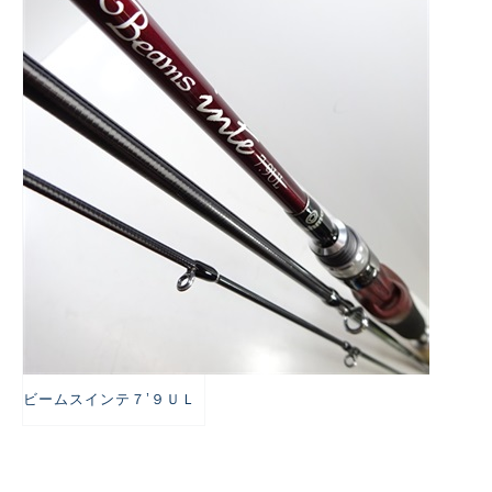
悪
ビームスインテ７’９ＵＬ