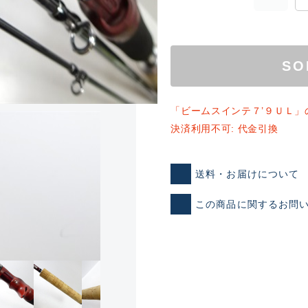
SO
「ビームスインテ７’９ＵＬ」
決済利用不可: 代金引換
ランクとは？
送料・お届けについて
この商品に関するお問
新古品（メーカー問屋から
品）
SA
※店頭展示時の置き傷が付いて
傷が極めて少ない極上品
A