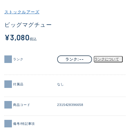
その他
ストックルアーズ
新商品
(2101)
ビッグマグチュー
おすすめ
(177)
¥3,080
税込
値下げ品
(14299)
OH済
(943)
--
ランク
ランクについて
ランク
DCチェック済
(1339)
在庫有のみ
(21937)
付属品
なし
価格
商品コード
2315428396658
この条件で検索する
備考/特記事項