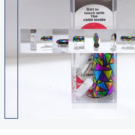
イシグロ御殿場店
イシグロ伊東店
ランク
(102538)
SA
(2966)
A
(17341)
B+
(12322)
B
(22013)
C
(38877)
C-
(5167)
D
(2205)
ランクについて