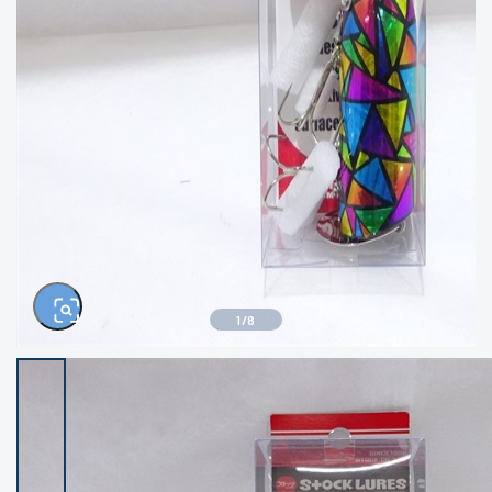
きるもの、改造品も含む
悪
イシグロ西尾店
イシグロ三河安城店
※ルアー、エギ、雑品、その他につきましては
ランク表記はございません。 状態は写真にて
ご確認ください。
イシグロ半田店
イシグロ岡崎若松店
イシグロ岡崎大樹寺店
イシグロ焼津店
イシグロ掛川店
イシグロ沼津店
1
/
8
イシグロ駿東柿田川店
イシグロ豊川店
イシグロ磐田店
イシグロ富士店