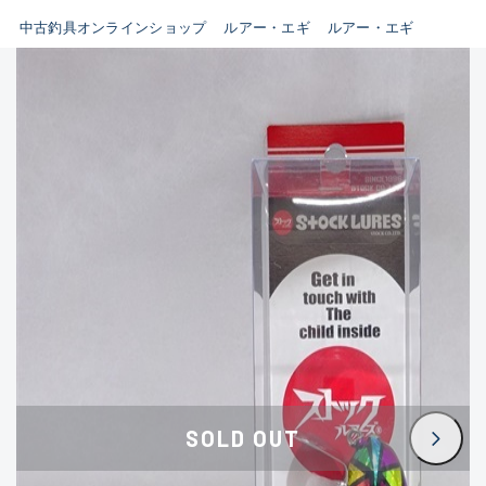
イシグロ鳴海店
中古釣具オンラインショップ
ルアー・エギ
ルアー・エギ
B
イシグロフレスポ鈴鹿店
使用感や傷はあるが全体的に
イシグロ津高茶屋店
綺麗な良品
イシグロ西春店
C
イシグロ中川かの里店
使用感や傷のある一般的な中
イシグロカインズモール彦根店
古品
イシグロ静岡中吉田店
C-
イシグロ名東引山店
かなり使用感があり、全体的
イシグロ豊田店
に目立つ傷が多い品
イシグロ豊橋向山店
イシグロ岐阜店
D
SOLD OUT
イシグロ高林店
著しく状態が悪いが使用はで