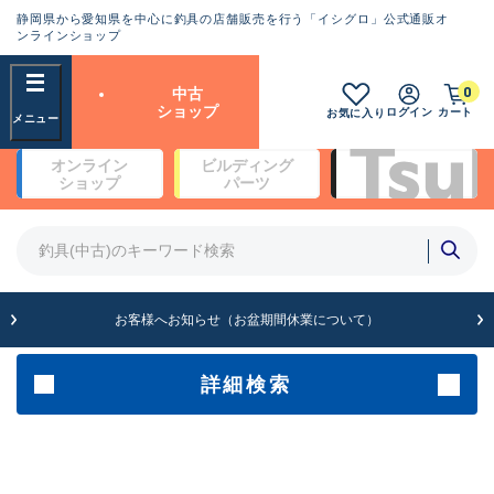
静岡県から愛知県を中心に釣具の店舗販売を行う「イシグロ」公式通販オ
ランクとは？
ンラインショップ
フリーワード
0
中古
SA
ショップ
ログイン
カート
お気に入り
新古品（メーカー問屋から仕
オンライン
ビルディング
入れた未使用品）
良
ショップ
パーツ
商品カテゴリ
※店頭展示時の置き傷が付いている
ものも含む
竿・ルアーロッド(5)
竿・ルアーロッド(64430)
リール・カスタムパーツ(35772)
A
ルアー・エギ(1812)
お客様へお知らせ（お盆期間休業について）
傷が極めて少ない極上品
その他・雑品(1066)
メーカー
詳細検索
B+
使用感や傷は少なく比較的美
店舗
品