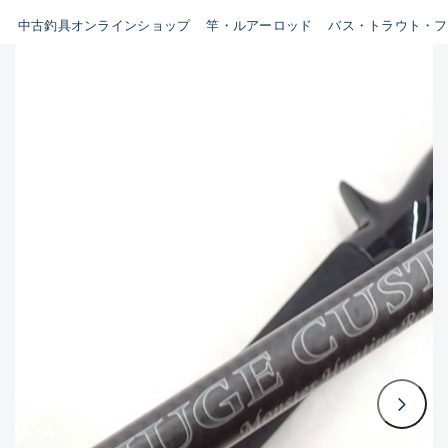
イシグロ鳴海店
中古釣具オンラインショップ
竿・ルアーロッド
バス・トラウト・フ
B
イシグロフレスポ鈴鹿店
使用感や傷はあるが全体的に
イシグロ津高茶屋店
綺麗な良品
イシグロ西春店
C
イシグロ中川かの里店
使用感や傷のある一般的な中
イシグロカインズモール彦根店
古品
イシグロ静岡中吉田店
C-
イシグロ名東引山店
かなり使用感があり、全体的
イシグロ豊田店
に目立つ傷が多い品
イシグロ豊橋向山店
イシグロ岐阜店
D
イシグロ高林店
著しく状態が悪いが使用はで