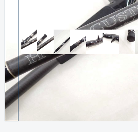
イシグロ御殿場店
イシグロ伊東店
ランク
(102194)
SA
(2947)
A
(17294)
B+
(12276)
B
(21953)
C
(38749)
C-
(5141)
D
(2195)
ランクについて