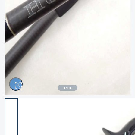
きるもの、改造品も含む
悪
イシグロ西尾店
イシグロ三河安城店
※ルアー、エギ、雑品、その他につきましては
ランク表記はございません。 状態は写真にて
ご確認ください。
イシグロ岡崎大樹寺店
イシグロ半田店
イシグロ岡崎若松店
イシグロ焼津店
イシグロ掛川店
イシグロ沼津店
1
/
18
イシグロ駿東柿田川店
イシグロ豊川店
イシグロ磐田店
イシグロ富士店