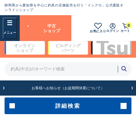
静岡県から愛知県を中心に釣具の店舗販売を行う「イシグロ」公式通販オ
ランクとは？
ンラインショップ
フリーワード
0
中古
SA
ショップ
ログイン
カート
お気に入り
新古品（メーカー問屋から仕
オンライン
ビルディング
入れた未使用品）
良
ショップ
パーツ
商品カテゴリ
※店頭展示時の置き傷が付いている
ものも含む
竿・ルアーロッド(4)
竿・ルアーロッド(64234)
リール・カスタムパーツ(35635)
A
ルアー・エギ(1807)
お客様へお知らせ（お盆期間休業について）
傷が極めて少ない極上品
その他・雑品(1061)
メーカー
詳細検索
B+
使用感や傷は少なく比較的美
店舗
品