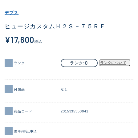
その他
デプス
新商品
(1925)
ヒュージカスタムＨ２Ｓ－７５ＲＦ
おすすめ
(171)
¥17,600
税込
値下げ品
(14304)
OH済
(936)
C
ランク
ランクについて
ランク
DCチェック済
(1333)
在庫有のみ
(22115)
付属品
なし
価格
商品コード
2315335353041
この条件で検索する
備考/特記事項