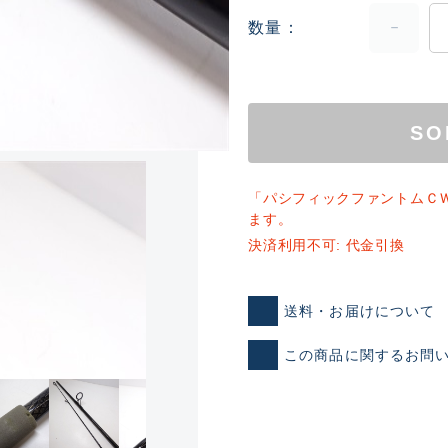
数量
SO
「パシフィックファントムＣ
ランクとは？
ます。
決済利用不可: 代金引換
新古品（メーカー問屋から
送料・お届けについて
品）
SA
この商品に関するお問
※店頭展示時の置き傷が付いて
傷が極めて少ない極上品
A