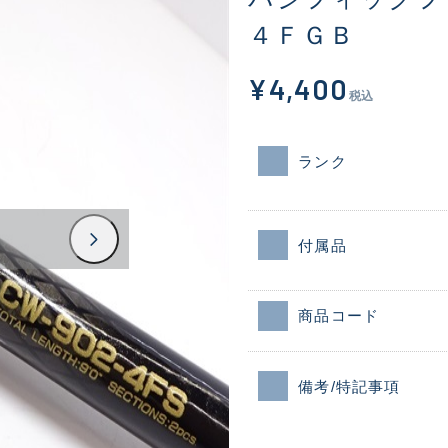
４ＦＧＢ
¥4,400
税込
ランク
付属品
商品コード
備考/特記事項