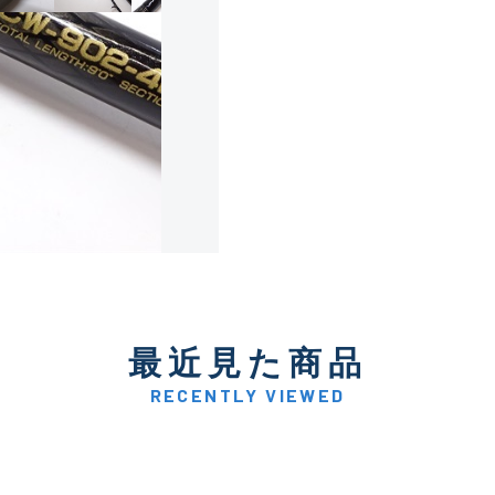
使用感や傷は少なく比較的
B+
使用感や傷はあるが全体的
B
使用感や傷のある一般的な
C
かなり使用感があり、全体
最近見た商品
C-
い品
RECENTLY VIEWED
著しく状態が悪いが使用は
D
品も含む