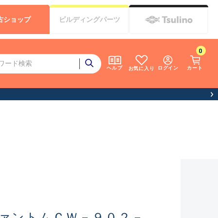
古
ショップ
ビルディング
パーツ
0
ログイン
カート
ヘルプ
お気に入り
ァントムＣＷ－９０２－