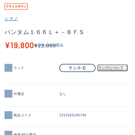
その他
シマノ
新商品
(1973)
バンタム１６６Ｌ＋－ＢＦＳ
おすすめ
(173)
¥19,800
¥22,000
税込
値下げ品
(14303)
OH済
(936)
C
ランク
ランクについて
ランク
DCチェック済
(1336)
在庫有のみ
(22085)
価格
付属品
なし
商品コード
2315193195746
この条件で検索する
備考/特記事項