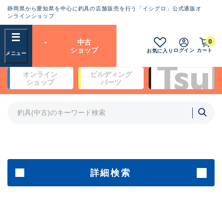
静岡県から愛知県を中心に釣具の店舗販売を行う「イシグロ」公式通販オ
ランクとは？
ンラインショップ
フリーワード
0
中古
SA
ショップ
ログイン
カート
お気に入り
新古品（メーカー問屋から仕
オンライン
ビルディング
入れた未使用品）
良
ショップ
パーツ
商品カテゴリ
※店頭展示時の置き傷が付いている
ものも含む
竿・ルアーロッド(4)
竿・ルアーロッド(64261)
リール・カスタムパーツ(35650)
A
ルアー・エギ(1807)
傷が極めて少ない極上品
その他・雑品(1061)
メーカー
詳細検索
B+
使用感や傷は少なく比較的美
店舗
品