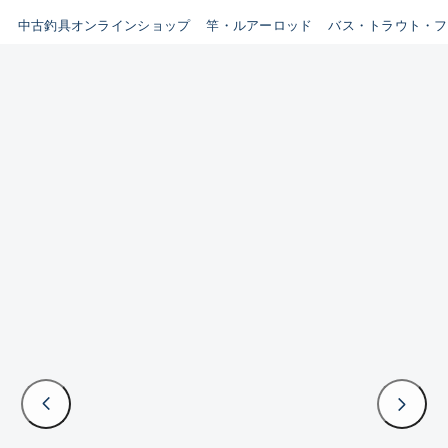
イシグロ鳴海店
中古釣具オンラインショップ
竿・ルアーロッド
バス・トラウト・フ
B
イシグロフレスポ鈴鹿店
使用感や傷はあるが全体的に
イシグロ津高茶屋店
綺麗な良品
イシグロ西春店
C
イシグロカインズモール彦根店
使用感や傷のある一般的な中
イシグロ中川かの里店
古品
イシグロ静岡中吉田店
C-
イシグロ名東引山店
かなり使用感があり、全体的
イシグロ豊田店
に目立つ傷が多い品
イシグロ豊橋向山店
イシグロ岐阜店
D
イシグロ高林店
著しく状態が悪いが使用はで