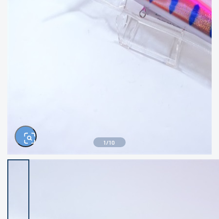
きるもの、改造品も含む
悪
イシグロ西尾店
イシグロ三河安城店
※ルアー、エギ、雑品、その他につきましては
ランク表記はございません。 状態は写真にて
ご確認ください。
イシグロ半田店
イシグロ岡崎大樹寺店
イシグロ岡崎若松店
イシグロ焼津店
イシグロ掛川店
イシグロ沼津店
1
/
10
イシグロ駿東柿田川店
イシグロ磐田店
イシグロ豊川店
イシグロ富士店