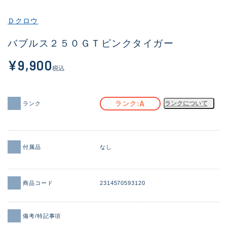
その他
Ｄクロウ
新商品
(1956)
バブルス２５０ＧＴピンクタイガー
おすすめ
(164)
¥9,900
税込
値下げ品
(14301)
OH済
(936)
A
ランク
ランクについて
ランク
DCチェック済
(1337)
在庫有のみ
(21991)
付属品
なし
価格
商品コード
2314570593120
この条件で検索する
備考/特記事項