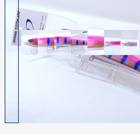
イシグロ御殿場店
イシグロ伊東店
ランク
(102400)
SA
(2953)
A
(17318)
B+
(12301)
B
(21990)
C
(38837)
C-
(5150)
D
(2205)
ランクについて