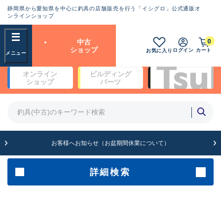
静岡県から愛知県を中心に釣具の店舗販売を行う「イシグロ」公式通販オ
ランクとは？
ンラインショップ
フリーワード
0
中古
SA
ショップ
ログイン
カート
お気に入り
新古品（メーカー問屋から仕
オンライン
ビルディング
入れた未使用品）
良
ショップ
パーツ
商品カテゴリ
※店頭展示時の置き傷が付いている
ものも含む
竿・ルアーロッド(4)
竿・ルアーロッド(64369)
リール・カスタムパーツ(35700)
A
ルアー・エギ(1811)
お客様へお知らせ（お盆期間休業について）
傷が極めて少ない極上品
その他・雑品(1063)
メーカー
詳細検索
B+
使用感や傷は少なく比較的美
店舗
品