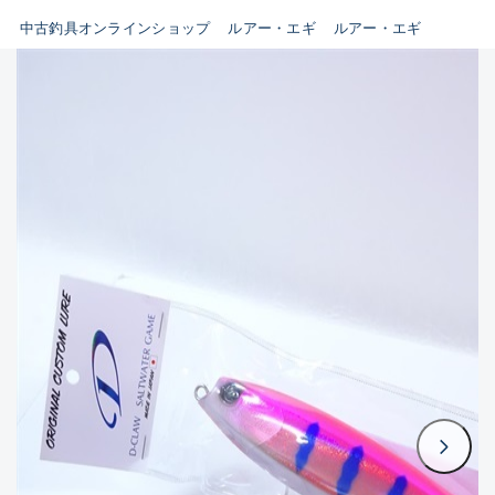
イシグロ鳴海店
中古釣具オンラインショップ
ルアー・エギ
ルアー・エギ
B
イシグロフレスポ鈴鹿店
使用感や傷はあるが全体的に
イシグロ津高茶屋店
綺麗な良品
イシグロ西春店
C
イシグロ中川かの里店
使用感や傷のある一般的な中
イシグロカインズモール彦根店
古品
イシグロ静岡中吉田店
C-
イシグロ名東引山店
かなり使用感があり、全体的
イシグロ豊田店
に目立つ傷が多い品
イシグロ豊橋向山店
イシグロ岐阜店
D
イシグロ高林店
著しく状態が悪いが使用はで