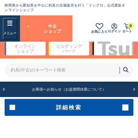
静岡県から愛知県を中心に釣具の店舗販売を行う「イシグロ」公式通販オ
ランクとは？
ンラインショップ
フリーワード
0
中古
SA
ショップ
ログイン
カート
お気に入り
新古品（メーカー問屋から仕
オンライン
ビルディング
入れた未使用品）
良
ショップ
パーツ
商品カテゴリ
※店頭展示時の置き傷が付いている
ものも含む
竿・ルアーロッド(5)
竿・ルアーロッド(64388)
リール・カスタムパーツ(35708)
A
ルアー・エギ(1812)
お客様へお知らせ（お盆期間休業について）
傷が極めて少ない極上品
その他・雑品(1064)
メーカー
詳細検索
B+
使用感や傷は少なく比較的美
店舗
品