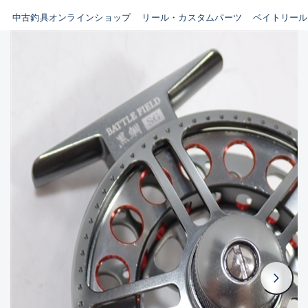
イシグロ鳴海店
中古釣具オンラインショップ
リール・カスタムパーツ
ベイトリール
B
イシグロフレスポ鈴鹿店
使用感や傷はあるが全体的に
イシグロ津高茶屋店
綺麗な良品
イシグロ西春店
C
イシグロカインズモール彦根店
使用感や傷のある一般的な中
イシグロ中川かの里店
古品
イシグロ静岡中吉田店
C-
イシグロ名東引山店
かなり使用感があり、全体的
イシグロ豊田店
に目立つ傷が多い品
イシグロ豊橋向山店
イシグロ岐阜店
D
イシグロ高林店
著しく状態が悪いが使用はで