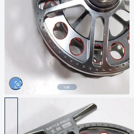
きるもの、改造品も含む
悪
イシグロ西尾店
イシグロ三河安城店
※ルアー、エギ、雑品、その他につきましては
ランク表記はございません。 状態は写真にて
ご確認ください。
イシグロ半田店
イシグロ岡崎大樹寺店
イシグロ岡崎若松店
イシグロ焼津店
イシグロ掛川店
イシグロ沼津店
1
/
9
イシグロ駿東柿田川店
イシグロ豊川店
イシグロ富士店
イシグロ磐田店