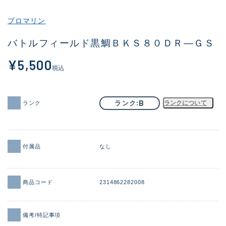
その他
プロマリン
新商品
(1984)
バトルフィールド黒鯛ＢＫＳ８０ＤＲ―ＧＳ
おすすめ
(164)
¥5,500
税込
値下げ品
(14300)
OH済
(938)
B
ランク
ランクについて
ランク
DCチェック済
(1337)
在庫有のみ
(21961)
付属品
なし
価格
商品コード
2314862282008
この条件で検索する
備考/特記事項