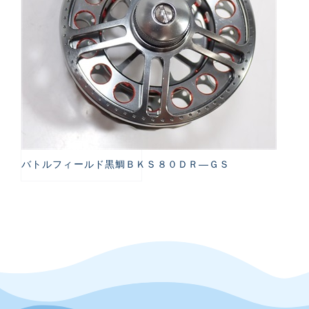
バトルフィールド黒鯛ＢＫＳ８０ＤＲ―ＧＳ