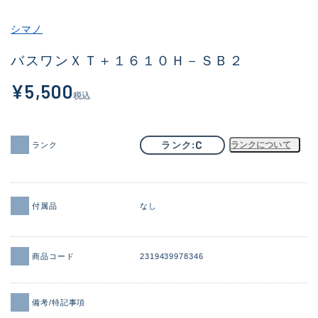
その他
シマノ
新商品
(2044)
バスワンＸＴ＋１６１０Ｈ－ＳＢ２
おすすめ
(168)
¥5,500
税込
値下げ品
(14300)
OH済
(943)
C
ランク
ランクについて
ランク
DCチェック済
(1338)
在庫有のみ
(21968)
付属品
なし
価格
商品コード
2319439978346
この条件で検索する
備考/特記事項