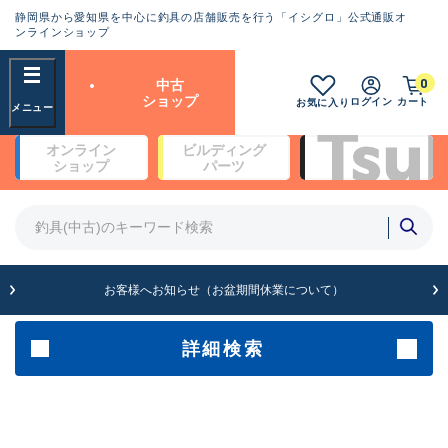
静岡県から愛知県を中心に釣具の店舗販売を行う「イシグロ」公式通販オ
ランクとは？
ンラインショップ
フリーワード
0
中古
SA
ショップ
ログイン
カート
お気に入り
新古品（メーカー問屋から仕
オンライン
ビルディング
入れた未使用品）
良
ショップ
パーツ
商品カテゴリ
※店頭展示時の置き傷が付いている
ものも含む
竿・ルアーロッド(5)
竿・ルアーロッド(64396)
リール・カスタムパーツ(35755)
A
ルアー・エギ(1813)
お客様へお知らせ（お盆期間休業について）
傷が極めて少ない極上品
その他・雑品(1065)
メーカー
詳細検索
B+
使用感や傷は少なく比較的美
店舗
品