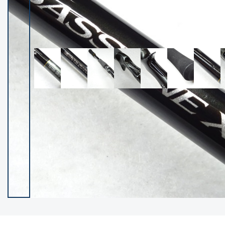
イシグロ御殿場店
イシグロ伊東店
ランク
(102487)
SA
(2957)
A
(17335)
B+
(12315)
B
(22004)
C
(38863)
C-
(5162)
D
(2205)
ランクについて