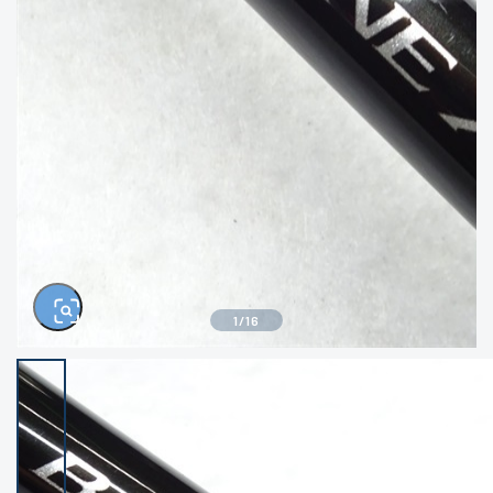
きるもの、改造品も含む
悪
イシグロ西尾店
イシグロ三河安城店
※ルアー、エギ、雑品、その他につきましては
ランク表記はございません。 状態は写真にて
ご確認ください。
イシグロ半田店
イシグロ岡崎大樹寺店
イシグロ岡崎若松店
イシグロ焼津店
イシグロ掛川店
イシグロ沼津店
1
/
16
イシグロ駿東柿田川店
イシグロ豊川店
イシグロ富士店
イシグロ磐田店