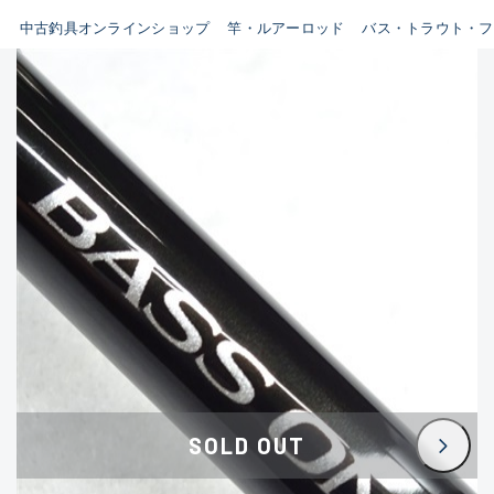
イシグロ鳴海店
中古釣具オンラインショップ
竿・ルアーロッド
バス・トラウト・フ
B
イシグロフレスポ鈴鹿店
使用感や傷はあるが全体的に
イシグロ津高茶屋店
綺麗な良品
イシグロ西春店
C
イシグロカインズモール彦根店
使用感や傷のある一般的な中
イシグロ中川かの里店
古品
イシグロ静岡中吉田店
C-
イシグロ名東引山店
かなり使用感があり、全体的
イシグロ豊田店
に目立つ傷が多い品
イシグロ豊橋向山店
イシグロ岐阜店
D
SOLD OUT
イシグロ高林店
著しく状態が悪いが使用はで