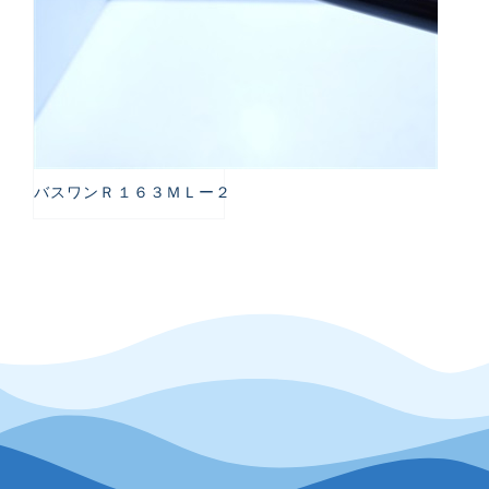
バスワンＲ１６３ＭＬー２