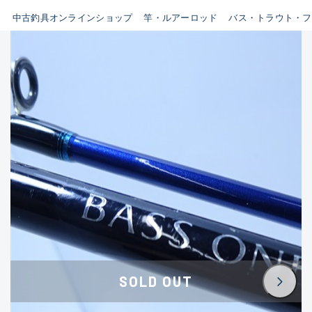
イシグロ鳴海店
中古釣具オンラインショップ
竿・ルアーロッド
バス・トラウト・フ
B
イシグロフレスポ鈴鹿店
使用感や傷はあるが全体的に
イシグロ津高茶屋店
綺麗な良品
イシグロ西春店
C
イシグロ中川かの里店
使用感や傷のある一般的な中
イシグロカインズモール彦根店
古品
イシグロ静岡中吉田店
C-
イシグロ名東引山店
かなり使用感があり、全体的
イシグロ豊田店
に目立つ傷が多い品
イシグロ豊橋向山店
イシグロ岐阜店
D
SOLD OUT
イシグロ高林店
著しく状態が悪いが使用はで