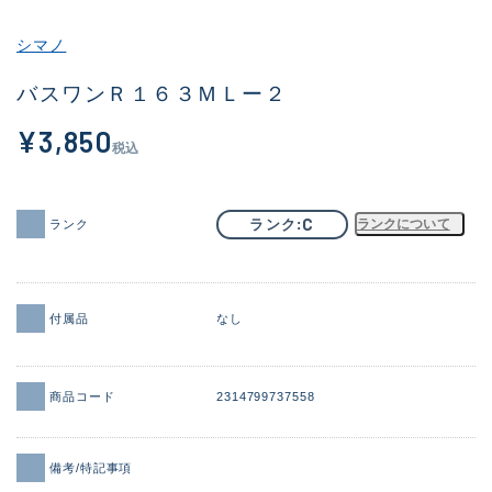
その他
シマノ
新商品
(2054)
バスワンＲ１６３ＭＬー２
おすすめ
(183)
¥3,850
税込
値下げ品
(14298)
OH済
(944)
C
ランク
ランクについて
ランク
DCチェック済
(1339)
在庫有のみ
(21906)
付属品
なし
価格
商品コード
2314799737558
この条件で検索する
備考/特記事項