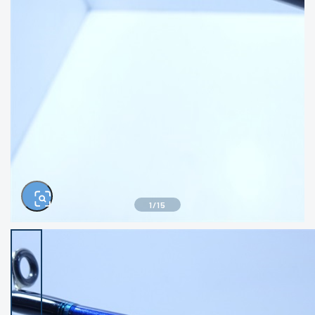
きるもの、改造品も含む
悪
イシグロ西尾店
イシグロ三河安城店
※ルアー、エギ、雑品、その他につきましては
ランク表記はございません。 状態は写真にて
ご確認ください。
イシグロ半田店
イシグロ岡崎若松店
イシグロ岡崎大樹寺店
イシグロ焼津店
イシグロ掛川店
イシグロ沼津店
1
/
15
イシグロ駿東柿田川店
イシグロ豊川店
イシグロ磐田店
イシグロ富士店