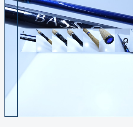
イシグロ御殿場店
イシグロ伊東店
ランク
(102592)
SA
(2967)
A
(17347)
B+
(12333)
B
(22020)
C
(38896)
C-
(5171)
D
(2208)
ランクについて