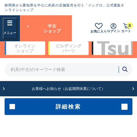
静岡県から愛知県を中心に釣具の店舗販売を行う「イシグロ」公式通販オ
ランクとは？
ンラインショップ
フリーワード
0
中古
SA
ショップ
ログイン
カート
お気に入り
新古品（メーカー問屋から仕
オンライン
ビルディング
入れた未使用品）
良
ショップ
パーツ
商品カテゴリ
※店頭展示時の置き傷が付いている
ものも含む
竿・ルアーロッド(5)
竿・ルアーロッド(64459)
リール・カスタムパーツ(35793)
A
ルアー・エギ(1814)
お客様へお知らせ（お盆期間休業について）
傷が極めて少ない極上品
その他・雑品(1068)
メーカー
詳細検索
B+
使用感や傷は少なく比較的美
店舗
品