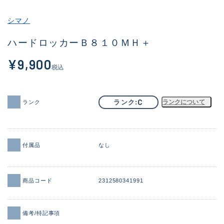
その他
シマノ
新商品
(1956)
ハードロッカーＢ８１０ＭＨ＋
おすすめ
(164)
¥9,900
税込
値下げ品
(14301)
OH済
(936)
C
ランク
ランクについて
ランク
DCチェック済
(1337)
在庫有のみ
(21991)
付属品
なし
価格
商品コード
2312580341991
この条件で検索する
備考/特記事項