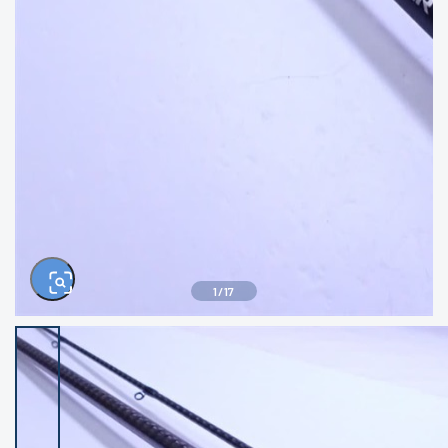
きるもの、改造品も含む
悪
イシグロ西尾店
イシグロ三河安城店
※ルアー、エギ、雑品、その他につきましては
ランク表記はございません。 状態は写真にて
ご確認ください。
イシグロ半田店
イシグロ岡崎大樹寺店
イシグロ岡崎若松店
イシグロ焼津店
イシグロ掛川店
イシグロ沼津店
1
/
17
イシグロ駿東柿田川店
イシグロ磐田店
イシグロ豊川店
イシグロ富士店