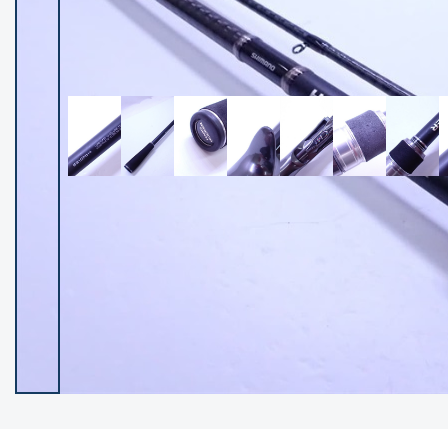
イシグロ御殿場店
イシグロ伊東店
ランク
(102400)
SA
(2953)
A
(17318)
B+
(12301)
B
(21990)
C
(38837)
C-
(5150)
D
(2205)
ランクについて