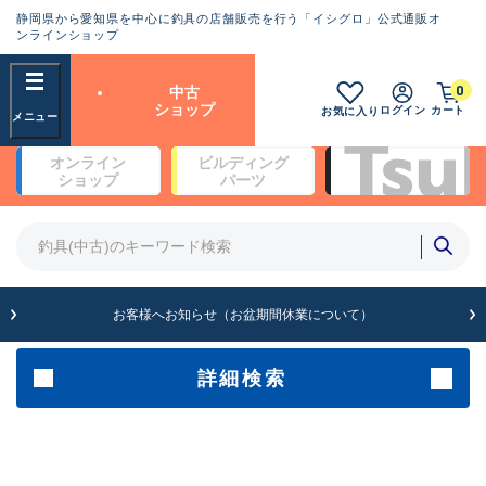
静岡県から愛知県を中心に釣具の店舗販売を行う「イシグロ」公式通販オ
ランクとは？
ンラインショップ
フリーワード
0
中古
SA
ショップ
ログイン
カート
お気に入り
新古品（メーカー問屋から仕
オンライン
ビルディング
入れた未使用品）
良
ショップ
パーツ
商品カテゴリ
※店頭展示時の置き傷が付いている
ものも含む
竿・ルアーロッド(4)
竿・ルアーロッド(64369)
リール・カスタムパーツ(35700)
A
ルアー・エギ(1811)
お客様へお知らせ（お盆期間休業について）
傷が極めて少ない極上品
その他・雑品(1063)
メーカー
詳細検索
B+
使用感や傷は少なく比較的美
店舗
品