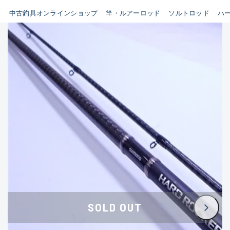
イシグロ鳴海店
中古釣具オンラインショップ
竿・ルアーロッド
ソルトロッド
ハ
B
イシグロフレスポ鈴鹿店
使用感や傷はあるが全体的に
イシグロ津高茶屋店
綺麗な良品
イシグロ西春店
C
イシグロ中川かの里店
使用感や傷のある一般的な中
イシグロカインズモール彦根店
古品
イシグロ静岡中吉田店
C-
イシグロ名東引山店
かなり使用感があり、全体的
イシグロ豊田店
に目立つ傷が多い品
イシグロ豊橋向山店
イシグロ岐阜店
D
SOLD OUT
イシグロ高林店
著しく状態が悪いが使用はで