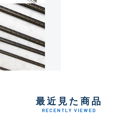
使用感や傷は少なく比較的
B+
使用感や傷はあるが全体的
B
使用感や傷のある一般的な
C
かなり使用感があり、全体
最近見た商品
C-
い品
RECENTLY VIEWED
著しく状態が悪いが使用は
D
品も含む