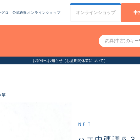
オンライン
ショップ
中
シグロ」公式通販オンラインショップ
お客様へお知らせ（お盆期間休業について）
べ竿
ＮＦＴ
ハエ中硬調５３