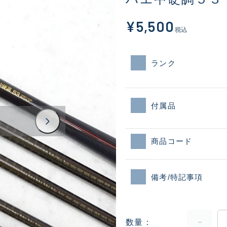
¥5,500
税込
ランク
付属品
商品コード
備考/特記事項
数量