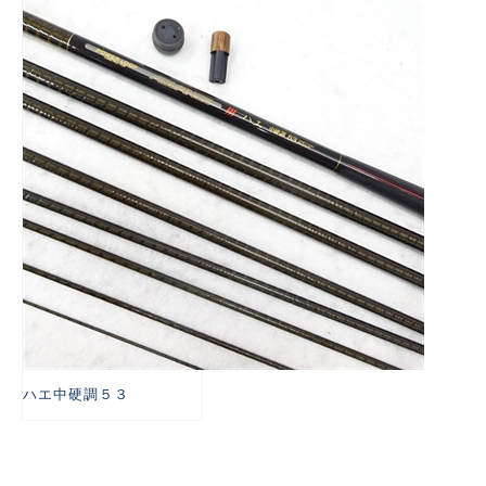
悪
ハエ中硬調５３