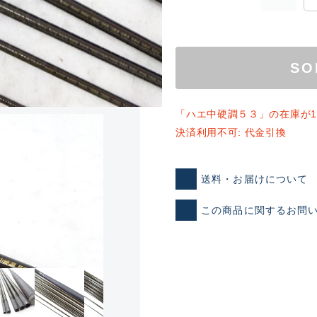
SO
「ハエ中硬調５３」の在庫が
決済利用不可: 代金引換
ランクとは？
送料・お届けについて
この商品に関するお問
新古品（メーカー問屋から
品）
SA
※店頭展示時の置き傷が付いて
傷が極めて少ない極上品
A