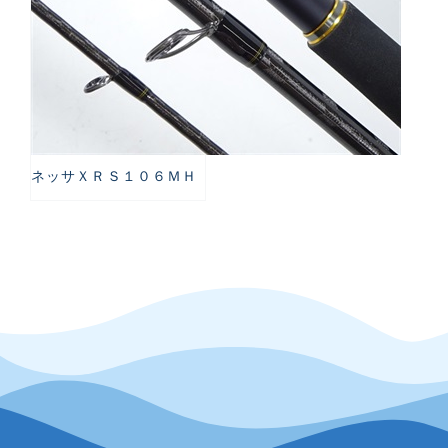
ネッサＸＲＳ１０６ＭＨ