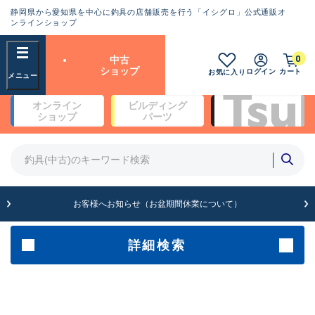
静岡県から愛知県を中心に釣具の店舗販売を行う「イシグロ」公式通販オ
ランクとは？
ンラインショップ
フリーワード
0
中古
SA
ショップ
ログイン
カート
お気に入り
新古品（メーカー問屋から仕
オンライン
ビルディング
入れた未使用品）
良
ショップ
パーツ
商品カテゴリ
※店頭展示時の置き傷が付いている
ものも含む
竿・ルアーロッド(5)
竿・ルアーロッド(64429)
リール・カスタムパーツ(35767)
A
ルアー・エギ(1812)
お客様へお知らせ（お盆期間休業について）
傷が極めて少ない極上品
その他・雑品(1066)
メーカー
詳細検索
B+
使用感や傷は少なく比較的美
店舗
品