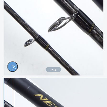
きるもの、改造品も含む
悪
イシグロ西尾店
イシグロ三河安城店
※ルアー、エギ、雑品、その他につきましては
ランク表記はございません。 状態は写真にて
ご確認ください。
イシグロ半田店
イシグロ岡崎若松店
イシグロ岡崎大樹寺店
イシグロ焼津店
イシグロ掛川店
イシグロ沼津店
1
/
12
イシグロ駿東柿田川店
イシグロ豊川店
イシグロ磐田店
イシグロ富士店