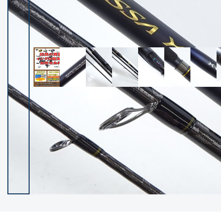
イシグロ御殿場店
イシグロ伊東店
ランク
(102533)
SA
(2966)
A
(17340)
B+
(12322)
B
(22010)
C
(38876)
C-
(5167)
D
(2205)
ランクについて