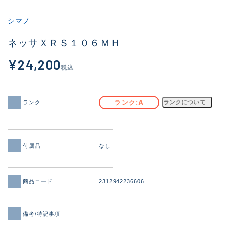
その他
シマノ
新商品
(2096)
ネッサＸＲＳ１０６ＭＨ
おすすめ
(177)
¥24,200
税込
値下げ品
(14299)
OH済
(943)
A
ランク
ランクについて
ランク
DCチェック済
(1339)
在庫有のみ
(21945)
付属品
なし
価格
商品コード
2312942236606
この条件で検索する
備考/特記事項