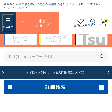
静岡県から愛知県を中心に釣具の店舗販売を行う「イシグロ」公式通販オ
ランクとは？
ンラインショップ
フリーワード
0
中古
SA
ショップ
ログイン
カート
お気に入り
新古品（メーカー問屋から仕
オンライン
ビルディング
入れた未使用品）
良
ショップ
パーツ
商品カテゴリ
※店頭展示時の置き傷が付いている
ものも含む
竿・ルアーロッド(4)
竿・ルアーロッド(64247)
リール・カスタムパーツ(35636)
A
ルアー・エギ(1807)
お客様へお知らせ（お盆期間休業について）
傷が極めて少ない極上品
その他・雑品(1062)
メーカー
詳細検索
B+
使用感や傷は少なく比較的美
店舗
品