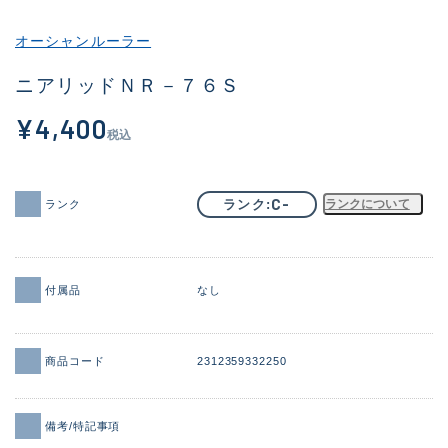
その他
オーシャンルーラー
新商品
(1943)
ニアリッドＮＲ－７６Ｓ
おすすめ
(172)
¥4,400
税込
値下げ品
(14304)
OH済
(936)
C-
ランク
ランクについて
ランク
DCチェック済
(1335)
在庫有のみ
(22123)
付属品
なし
価格
商品コード
2312359332250
この条件で検索する
備考/特記事項