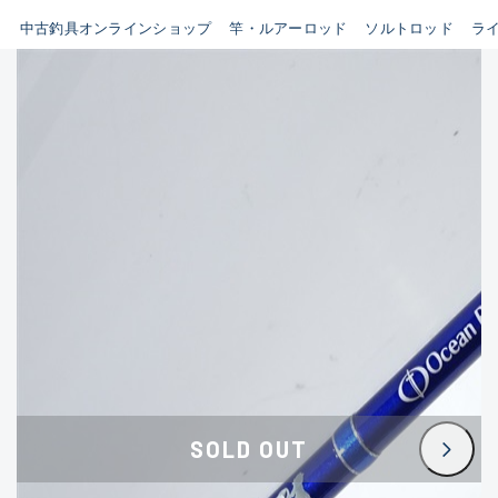
イシグロ鳴海店
中古釣具オンラインショップ
竿・ルアーロッド
ソルトロッド
ラ
B
イシグロフレスポ鈴鹿店
使用感や傷はあるが全体的に
イシグロ津高茶屋店
綺麗な良品
イシグロ西春店
C
イシグロ中川かの里店
使用感や傷のある一般的な中
イシグロカインズモール彦根店
古品
イシグロ静岡中吉田店
C-
イシグロ名東引山店
かなり使用感があり、全体的
イシグロ豊田店
に目立つ傷が多い品
イシグロ豊橋向山店
イシグロ岐阜店
D
SOLD OUT
イシグロ高林店
著しく状態が悪いが使用はで