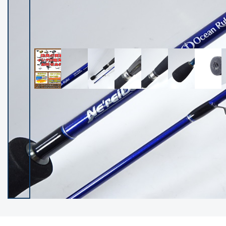
イシグロ御殿場店
イシグロ伊東店
ランク
(102209)
SA
(2949)
A
(17296)
B+
(12278)
B
(21959)
C
(38752)
C-
(5141)
D
(2195)
ランクについて