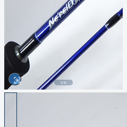
きるもの、改造品も含む
悪
イシグロ西尾店
イシグロ三河安城店
※ルアー、エギ、雑品、その他につきましては
ランク表記はございません。 状態は写真にて
ご確認ください。
イシグロ岡崎大樹寺店
イシグロ半田店
イシグロ岡崎若松店
イシグロ焼津店
イシグロ掛川店
イシグロ沼津店
1
/
11
イシグロ駿東柿田川店
イシグロ豊川店
イシグロ磐田店
イシグロ富士店