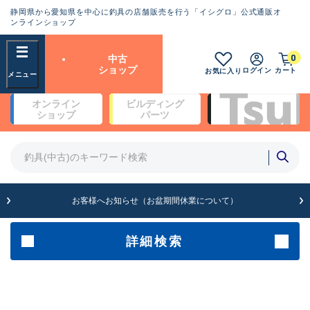
静岡県から愛知県を中心に釣具の店舗販売を行う「イシグロ」公式通販オ
ランクとは？
ンラインショップ
フリーワード
0
中古
SA
ショップ
ログイン
カート
お気に入り
新古品（メーカー問屋から仕
オンライン
ビルディング
入れた未使用品）
良
ショップ
パーツ
商品カテゴリ
※店頭展示時の置き傷が付いている
ものも含む
竿・ルアーロッド(4)
竿・ルアーロッド(64354)
リール・カスタムパーツ(35698)
A
ルアー・エギ(1811)
お客様へお知らせ（お盆期間休業について）
傷が極めて少ない極上品
その他・雑品(1063)
メーカー
詳細検索
B+
使用感や傷は少なく比較的美
店舗
品