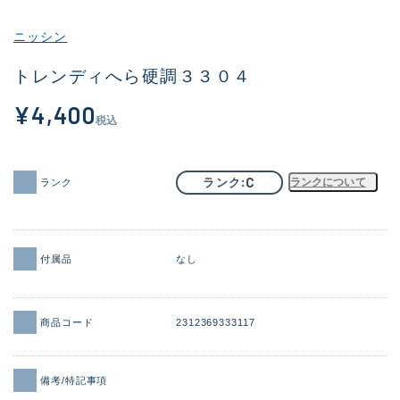
その他
ニッシン
新商品
(2038)
トレンディへら硬調３３０４
おすすめ
(183)
¥4,400
税込
値下げ品
(14301)
OH済
(936)
C
ランク
ランクについて
ランク
DCチェック済
(1337)
在庫有のみ
(22011)
付属品
なし
価格
商品コード
2312369333117
この条件で検索する
備考/特記事項