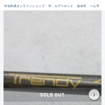
イシグロ鳴海店
中古釣具オンラインショップ
竿・ルアーロッド
淡水竿
へら竿
B
イシグロフレスポ鈴鹿店
使用感や傷はあるが全体的に
イシグロ津高茶屋店
綺麗な良品
イシグロ西春店
C
イシグロカインズモール彦根店
使用感や傷のある一般的な中
イシグロ中川かの里店
古品
イシグロ静岡中吉田店
C-
イシグロ名東引山店
かなり使用感があり、全体的
イシグロ豊田店
に目立つ傷が多い品
イシグロ豊橋向山店
イシグロ岐阜店
D
SOLD OUT
イシグロ高林店
著しく状態が悪いが使用はで