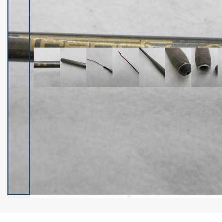
イシグロ御殿場店
イシグロ伊東店
ランク
(102381)
SA
(2953)
A
(17316)
B+
(12295)
B
(21988)
C
(38830)
C-
(5149)
D
(2204)
ランクについて