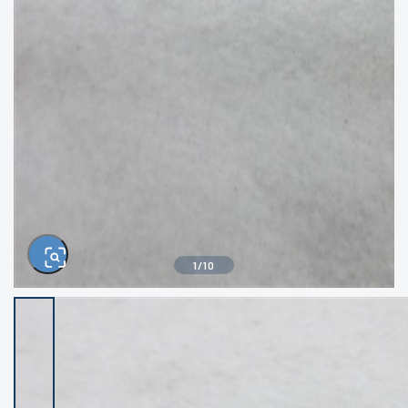
きるもの、改造品も含む
悪
イシグロ西尾店
イシグロ三河安城店
※ルアー、エギ、雑品、その他につきましては
ランク表記はございません。 状態は写真にて
ご確認ください。
イシグロ半田店
イシグロ岡崎大樹寺店
イシグロ岡崎若松店
イシグロ焼津店
イシグロ掛川店
イシグロ沼津店
1
/
10
イシグロ駿東柿田川店
イシグロ豊川店
イシグロ磐田店
イシグロ富士店