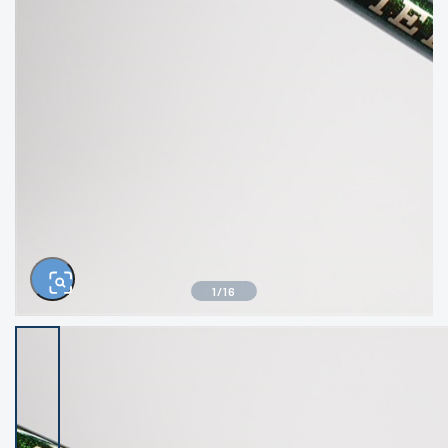
きるもの、改造品も含む
悪
イシグロ西尾店
イシグロ三河安城店
※ルアー、エギ、雑品、その他につきましては
ランク表記はございません。 状態は写真にて
ご確認ください。
イシグロ半田店
イシグロ岡崎大樹寺店
イシグロ岡崎若松店
イシグロ焼津店
イシグロ掛川店
イシグロ沼津店
1
/
16
イシグロ駿東柿田川店
イシグロ磐田店
イシグロ豊川店
イシグロ富士店