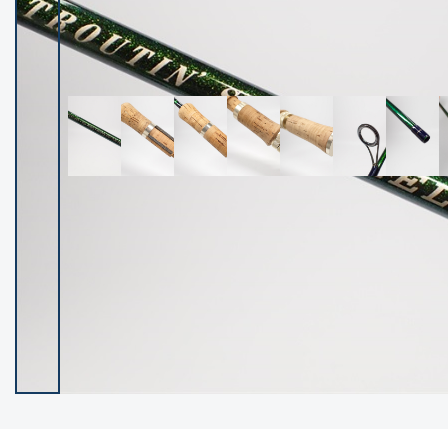
イシグロ御殿場店
イシグロ伊東店
ランク
(102400)
SA
(2953)
A
(17318)
B+
(12301)
B
(21990)
C
(38837)
C-
(5150)
D
(2205)
ランクについて