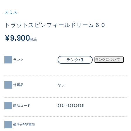
その他
スミス
新商品
(1956)
トラウトスピンフィールドリーム６０
おすすめ
(164)
¥9,900
税込
値下げ品
(14301)
OH済
(936)
B
ランク
ランクについて
ランク
DCチェック済
(1337)
在庫有のみ
(21991)
付属品
なし
価格
商品コード
2314462519535
この条件で検索する
備考/特記事項