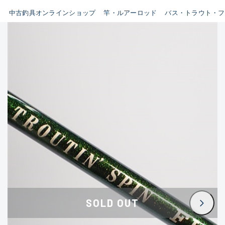
イシグロ鳴海店
中古釣具オンラインショップ
竿・ルアーロッド
バス・トラウト・フ
B
イシグロフレスポ鈴鹿店
使用感や傷はあるが全体的に
イシグロ津高茶屋店
綺麗な良品
イシグロ西春店
C
イシグロ中川かの里店
使用感や傷のある一般的な中
イシグロカインズモール彦根店
古品
イシグロ静岡中吉田店
C-
イシグロ名東引山店
かなり使用感があり、全体的
イシグロ豊田店
に目立つ傷が多い品
イシグロ豊橋向山店
イシグロ岐阜店
D
SOLD OUT
イシグロ高林店
著しく状態が悪いが使用はで