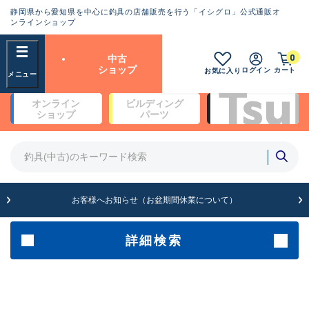
静岡県から愛知県を中心に釣具の店舗販売を行う「イシグロ」公式通販オ
ランクとは？
ンラインショップ
フリーワード
0
中古
SA
ショップ
ログイン
カート
お気に入り
新古品（メーカー問屋から仕
オンライン
ビルディング
入れた未使用品）
良
ショップ
パーツ
商品カテゴリ
※店頭展示時の置き傷が付いている
ものも含む
竿・ルアーロッド(4)
竿・ルアーロッド(64369)
リール・カスタムパーツ(35700)
A
ルアー・エギ(1811)
お客様へお知らせ（お盆期間休業について）
傷が極めて少ない極上品
その他・雑品(1063)
メーカー
詳細検索
B+
使用感や傷は少なく比較的美
店舗
品