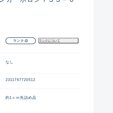
D
ランク
ランクについて
なし
2311767720512
約1ｃｍ先詰め品