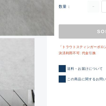
数量
SO
「トラウトスティンガーボロ
ランクとは？
決済利用不可: 代金引換
送料・お届けについて
新古品（メーカー問屋から
品）
この商品に関するお問
SA
※店頭展示時の置き傷が付いて
傷が極めて少ない極上品
A