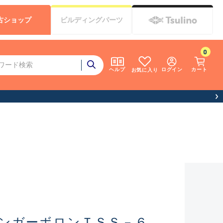
古
ショップ
ビルディング
パーツ
0
ログイン
カート
ヘルプ
お気に入り
ンガーボロンＴＳＳ－６