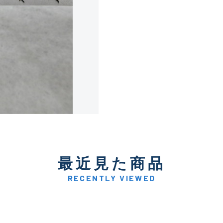
使用感や傷は少なく比較的
B+
使用感や傷はあるが全体的
B
使用感や傷のある一般的な
C
かなり使用感があり、全体
最近見た商品
C-
い品
RECENTLY VIEWED
著しく状態が悪いが使用は
D
品も含む