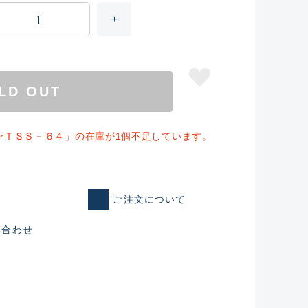
LD OUT
ンＴＳＳ－６４」の在庫が1個不足しています。
ご注文について
仕入れた未使用
い合わせ
いるものも含む