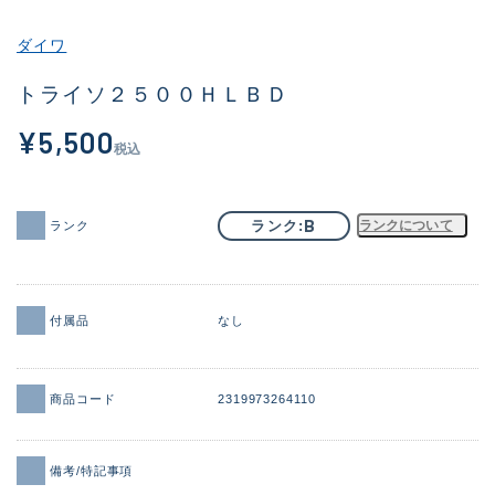
その他
ダイワ
新商品
(1851)
トライソ２５００ＨＬＢＤ
おすすめ
(160)
¥5,500
税込
値下げ品
(14305)
OH済
(933)
B
ランク
ランクについて
ランク
DCチェック済
(1328)
在庫有のみ
(22149)
付属品
なし
価格
商品コード
2319973264110
この条件で検索する
備考/特記事項