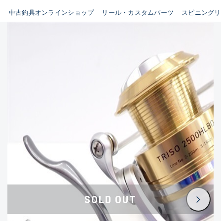
イシグロ鳴海店
中古釣具オンラインショップ
リール・カスタムパーツ
スピニングリ
B
イシグロフレスポ鈴鹿店
使用感や傷はあるが全体的に
イシグロ津高茶屋店
綺麗な良品
イシグロ西春店
C
イシグロ中川かの里店
使用感や傷のある一般的な中
イシグロカインズモール彦根店
古品
イシグロ静岡中吉田店
C-
イシグロ名東引山店
かなり使用感があり、全体的
イシグロ豊田店
に目立つ傷が多い品
イシグロ豊橋向山店
イシグロ岐阜店
D
SOLD OUT
イシグロ高林店
著しく状態が悪いが使用はで