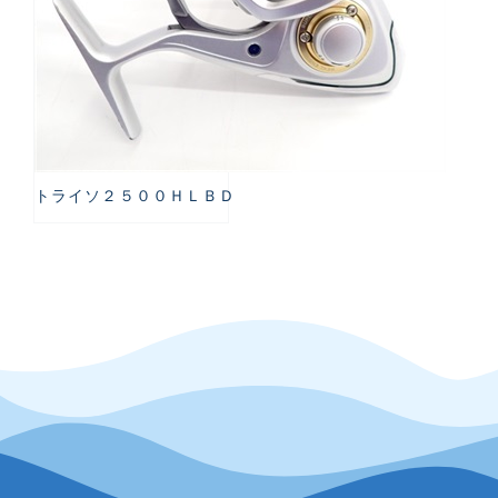
トライソ２５００ＨＬＢＤ