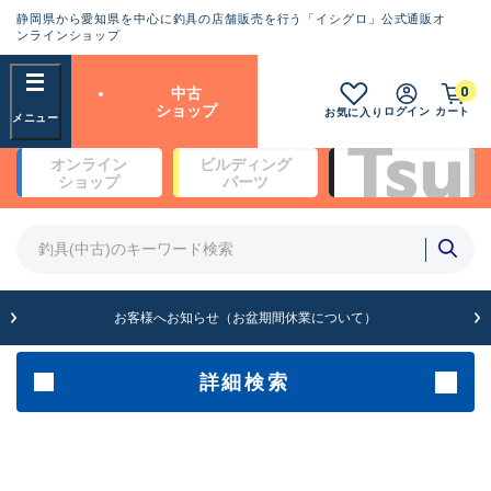
静岡県から愛知県を中心に釣具の店舗販売を行う「イシグロ」公式通販オ
ランクとは？
ンラインショップ
フリーワード
0
中古
SA
ショップ
ログイン
カート
お気に入り
新古品（メーカー問屋から仕
オンライン
ビルディング
入れた未使用品）
良
ショップ
パーツ
商品カテゴリ
※店頭展示時の置き傷が付いている
ものも含む
竿・ルアーロッド(4)
竿・ルアーロッド(64190)
リール・カスタムパーツ(35604)
A
ルアー・エギ(1807)
お客様へお知らせ（お盆期間休業について）
傷が極めて少ない極上品
その他・雑品(1061)
メーカー
詳細検索
B+
使用感や傷は少なく比較的美
店舗
品