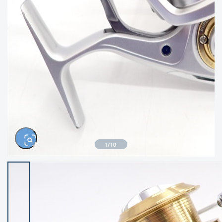
きるもの、改造品も含む
悪
イシグロ西尾店
イシグロ三河安城店
※ルアー、エギ、雑品、その他につきましては
ランク表記はございません。 状態は写真にて
ご確認ください。
イシグロ岡崎大樹寺店
イシグロ半田店
イシグロ岡崎若松店
イシグロ焼津店
イシグロ掛川店
イシグロ沼津店
1
/
10
イシグロ駿東柿田川店
イシグロ豊川店
イシグロ磐田店
イシグロ富士店