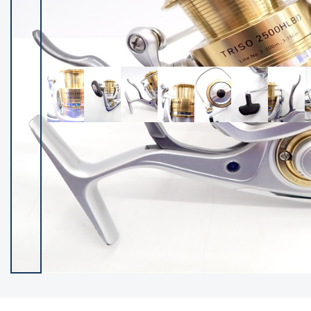
イシグロ御殿場店
イシグロ伊東店
ランク
(102119)
SA
(2946)
A
(17275)
B+
(12268)
B
(21943)
C
(38721)
C-
(5135)
D
(2192)
ランクについて