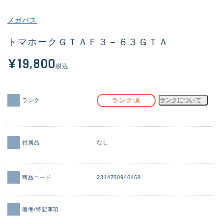
その他
メガバス
新商品
(1973)
トマホークＧＴＡＦ３－６３ＧＴＡ
おすすめ
(175)
¥19,800
税込
値下げ品
(14303)
OH済
(936)
A
ランク
ランクについて
ランク
DCチェック済
(1338)
在庫有のみ
(22041)
付属品
なし
価格
商品コード
2314700946468
この条件で検索する
備考/特記事項