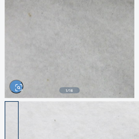
きるもの、改造品も含む
悪
イシグロ西尾店
イシグロ三河安城店
※ルアー、エギ、雑品、その他につきましては
ランク表記はございません。 状態は写真にて
ご確認ください。
イシグロ岡崎大樹寺店
イシグロ半田店
イシグロ岡崎若松店
イシグロ焼津店
イシグロ掛川店
イシグロ沼津店
1
/
16
イシグロ駿東柿田川店
イシグロ豊川店
イシグロ磐田店
イシグロ富士店