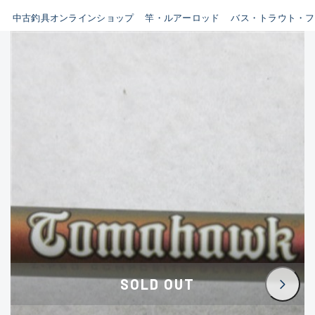
イシグロ鳴海店
中古釣具オンラインショップ
竿・ルアーロッド
バス・トラウト・フ
B
イシグロフレスポ鈴鹿店
使用感や傷はあるが全体的に
イシグロ津高茶屋店
綺麗な良品
イシグロ西春店
C
イシグロカインズモール彦根店
使用感や傷のある一般的な中
イシグロ中川かの里店
古品
イシグロ静岡中吉田店
C-
イシグロ名東引山店
かなり使用感があり、全体的
イシグロ豊田店
に目立つ傷が多い品
イシグロ豊橋向山店
イシグロ岐阜店
D
SOLD OUT
イシグロ高林店
著しく状態が悪いが使用はで