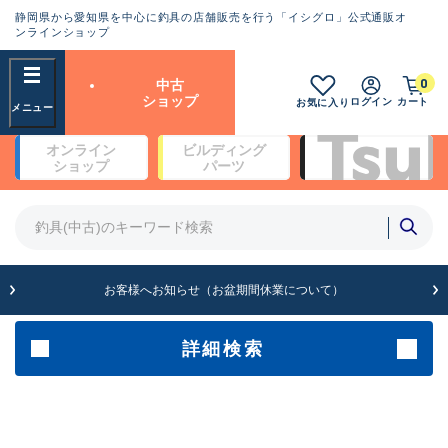
静岡県から愛知県を中心に釣具の店舗販売を行う「イシグロ」公式通販オ
ランクとは？
ンラインショップ
フリーワード
0
中古
SA
ショップ
ログイン
カート
お気に入り
新古品（メーカー問屋から仕
オンライン
ビルディング
入れた未使用品）
良
ショップ
パーツ
商品カテゴリ
※店頭展示時の置き傷が付いている
ものも含む
竿・ルアーロッド(4)
竿・ルアーロッド(64299)
リール・カスタムパーツ(35677)
A
ルアー・エギ(1811)
お客様へお知らせ（お盆期間休業について）
傷が極めて少ない極上品
その他・雑品(1064)
メーカー
詳細検索
B+
使用感や傷は少なく比較的美
店舗
品