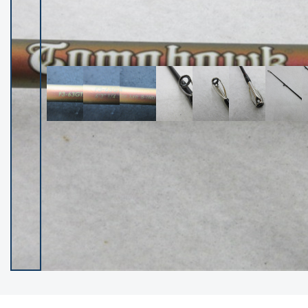
イシグロ御殿場店
イシグロ伊東店
ランク
(102321)
SA
(2950)
A
(17313)
B+
(12285)
B
(21981)
C
(38799)
C-
(5148)
D
(2199)
ランクについて