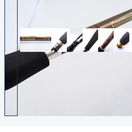
イシグロ御殿場店
イシグロ伊東店
ランク
(102119)
SA
(2946)
A
(17275)
B+
(12268)
B
(21943)
C
(38721)
C-
(5135)
D
(2192)
ランクについて