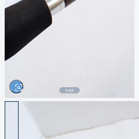
きるもの、改造品も含む
悪
イシグロ西尾店
イシグロ三河安城店
※ルアー、エギ、雑品、その他につきましては
ランク表記はございません。 状態は写真にて
ご確認ください。
イシグロ岡崎大樹寺店
イシグロ半田店
イシグロ岡崎若松店
イシグロ焼津店
イシグロ掛川店
イシグロ沼津店
1
/
23
イシグロ駿東柿田川店
イシグロ豊川店
イシグロ磐田店
イシグロ富士店