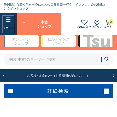
静岡県から愛知県を中心に釣具の店舗販売を行う「イシグロ」公式通販オ
ランクとは？
ンラインショップ
フリーワード
0
中古
SA
ショップ
ログイン
カート
お気に入り
新古品（メーカー問屋から仕
オンライン
ビルディング
入れた未使用品）
良
ショップ
パーツ
商品カテゴリ
※店頭展示時の置き傷が付いている
ものも含む
竿・ルアーロッド(4)
竿・ルアーロッド(64190)
リール・カスタムパーツ(35604)
A
ルアー・エギ(1807)
お客様へお知らせ（お盆期間休業について）
傷が極めて少ない極上品
その他・雑品(1061)
メーカー
詳細検索
B+
使用感や傷は少なく比較的美
店舗
品