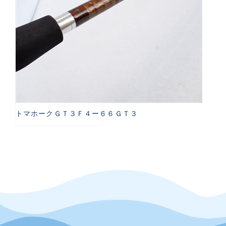
トマホークＧＴ３Ｆ４ー６６ＧＴ３