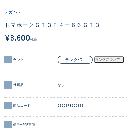
その他
メガバス
新商品
(1998)
トマホークＧＴ３Ｆ４ー６６ＧＴ３
おすすめ
(177)
¥6,600
税込
値下げ品
(14305)
OH済
(933)
C-
ランク
ランクについて
ランク
DCチェック済
(1328)
在庫有のみ
(22156)
付属品
なし
価格
商品コード
2312673100863
この条件で検索する
備考/特記事項