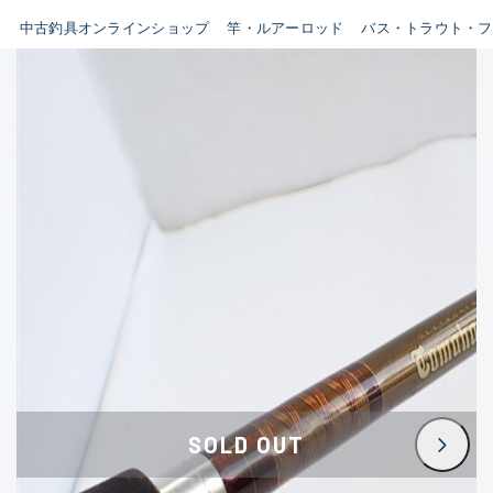
イシグロ鳴海店
中古釣具オンラインショップ
竿・ルアーロッド
バス・トラウト・フ
B
イシグロフレスポ鈴鹿店
使用感や傷はあるが全体的に
イシグロ津高茶屋店
綺麗な良品
イシグロ西春店
C
イシグロ中川かの里店
使用感や傷のある一般的な中
イシグロカインズモール彦根店
古品
イシグロ静岡中吉田店
C-
イシグロ名東引山店
かなり使用感があり、全体的
イシグロ豊田店
に目立つ傷が多い品
イシグロ豊橋向山店
イシグロ岐阜店
D
SOLD OUT
イシグロ高林店
著しく状態が悪いが使用はで