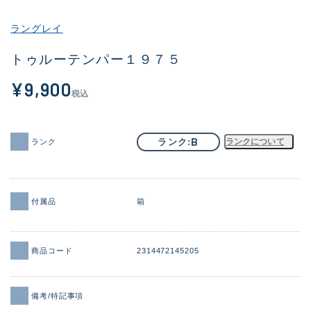
その他
ラングレイ
新商品
(2006)
トゥルーテンパー１９７５
おすすめ
(180)
¥9,900
税込
値下げ品
(14302)
OH済
(936)
B
ランク
ランクについて
ランク
DCチェック済
(1337)
在庫有のみ
(22034)
付属品
箱
価格
商品コード
2314472145205
この条件で検索する
備考/特記事項