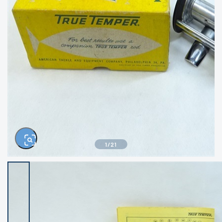
きるもの、改造品も含む
悪
イシグロ西尾店
イシグロ三河安城店
※ルアー、エギ、雑品、その他につきましては
ランク表記はございません。 状態は写真にて
ご確認ください。
イシグロ半田店
イシグロ岡崎大樹寺店
イシグロ岡崎若松店
イシグロ焼津店
イシグロ掛川店
イシグロ沼津店
1
/
21
イシグロ駿東柿田川店
イシグロ豊川店
イシグロ磐田店
イシグロ富士店