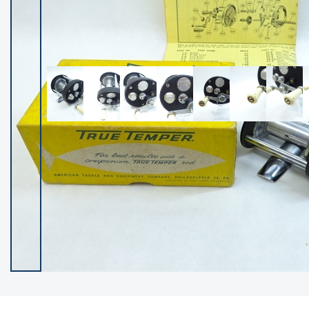
イシグロ御殿場店
イシグロ伊東店
ランク
(102355)
SA
(2952)
A
(17316)
B+
(12290)
B
(21984)
C
(38816)
C-
(5150)
D
(2201)
ランクについて