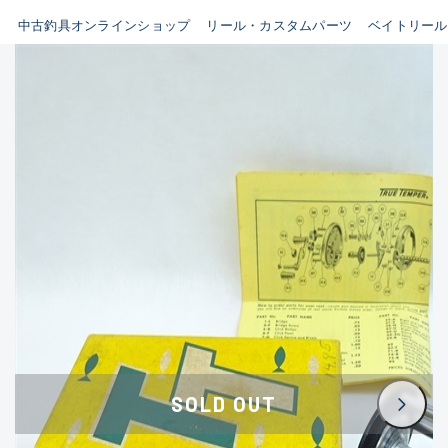
イシグロ鳴海店
中古釣具オンラインショップ
リール・カスタムパーツ
ベイトリール
B
イシグロフレスポ鈴鹿店
使用感や傷はあるが全体的に
イシグロ津高茶屋店
綺麗な良品
イシグロ西春店
C
イシグロ中川かの里店
使用感や傷のある一般的な中
イシグロカインズモール彦根店
古品
イシグロ静岡中吉田店
C-
イシグロ名東引山店
かなり使用感があり、全体的
イシグロ豊田店
に目立つ傷が多い品
イシグロ豊橋向山店
イシグロ岐阜店
D
SOLD OUT
イシグロ高林店
著しく状態が悪いが使用はで