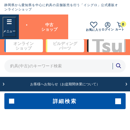
静岡県から愛知県を中心に釣具の店舗販売を行う「イシグロ」公式通販オ
ランクとは？
ンラインショップ
フリーワード
0
中古
SA
ショップ
ログイン
カート
お気に入り
新古品（メーカー問屋から仕
オンライン
ビルディング
入れた未使用品）
良
ショップ
パーツ
商品カテゴリ
※店頭展示時の置き傷が付いている
ものも含む
竿・ルアーロッド(4)
竿・ルアーロッド(64330)
リール・カスタムパーツ(35693)
A
ルアー・エギ(1811)
お客様へお知らせ（お盆期間休業について）
傷が極めて少ない極上品
その他・雑品(1064)
メーカー
詳細検索
B+
使用感や傷は少なく比較的美
店舗
品