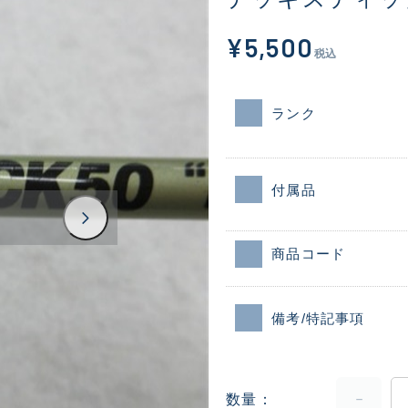
¥5,500
税込
ランク
付属品
商品コード
備考/特記事項
数量