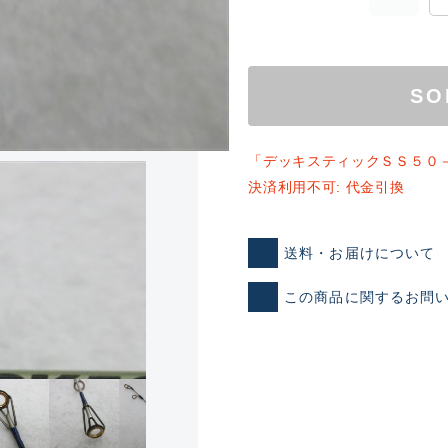
SO
「デッキスティックＳＳ５０
決済利用不可: 代金引換
ランクとは？
送料・お届けについて
この商品に関するお問
新古品（メーカー問屋から
品）
SA
※店頭展示時の置き傷が付いて
傷が極めて少ない極上品
A