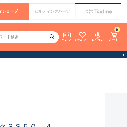
古
ショップ
ビルディング
パーツ
0
ログイン
カート
ヘルプ
お気に入り
クＳＳ５０－４