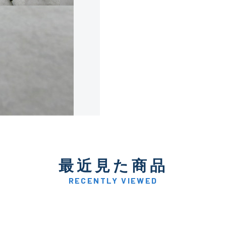
使用感や傷は少なく比較的
B+
使用感や傷はあるが全体的
B
使用感や傷のある一般的な
C
かなり使用感があり、全体
最近見た商品
C-
い品
RECENTLY VIEWED
著しく状態が悪いが使用は
D
品も含む