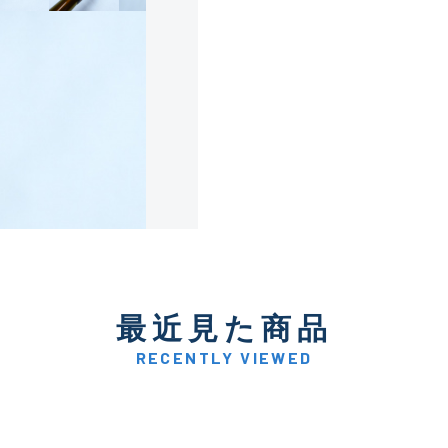
使用感や傷は少なく比較的
B+
使用感や傷はあるが全体的
B
使用感や傷のある一般的な
C
かなり使用感があり、全体
最近見た商品
C-
い品
RECENTLY VIEWED
著しく状態が悪いが使用は
D
品も含む