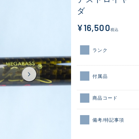
ダ
¥16,500
税込
ランク
付属品
商品コード
備考/特記事項