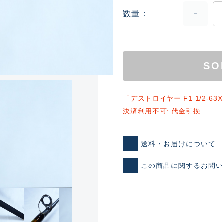
数量
SO
「デストロイヤー F1 1/2-
ランクとは？
決済利用不可: 代金引換
送料・お届けについて
新古品（メーカー問屋から
品）
この商品に関するお問
SA
※店頭展示時の置き傷が付いて
傷が極めて少ない極上品
A