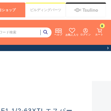
古
ショップ
ビルディング
パーツ
0
ログイン
カート
ヘルプ
お気に入り
 1/2-63XTI エスパー