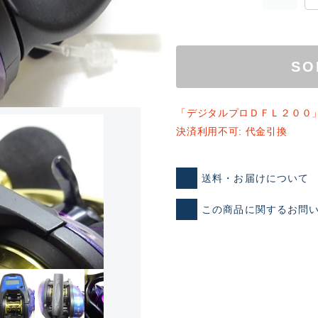
SO
「デジタルプロＤＦＬ２００
決済利用不可: 代金引換
ランクとは？
送料・お届けについて
この商品に関するお問
新古品（メーカー問屋から
品）
SA
※店頭展示時の置き傷が付いて
傷が極めて少ない極上品
A