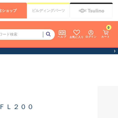
古
ショップ
ビルディング
パーツ
0
ログイン
カート
ヘルプ
お気に入り
ＦＬ２００