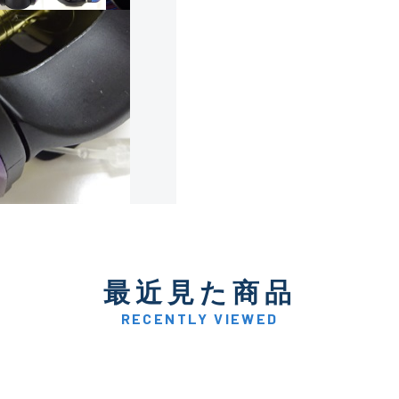
使用感や傷は少なく比較的
B+
使用感や傷はあるが全体的
B
使用感や傷のある一般的な
C
かなり使用感があり、全体
最近見た商品
C-
い品
RECENTLY VIEWED
著しく状態が悪いが使用は
D
品も含む