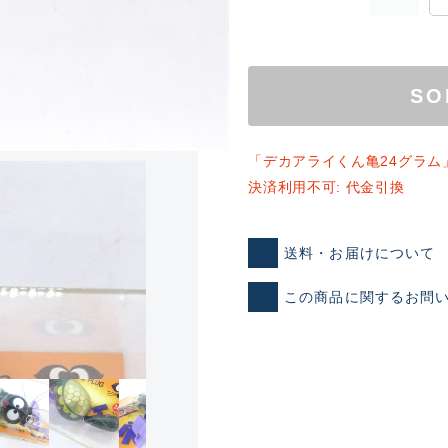
SO
「デカアライくん亀24グラム
決済利用不可: 代金引換
ランクとは？
送料・お届けについて
この商品に関するお問
新古品（メーカー問屋から
品）
SA
※店頭展示時の置き傷が付いて
傷が極めて少ない極上品
A