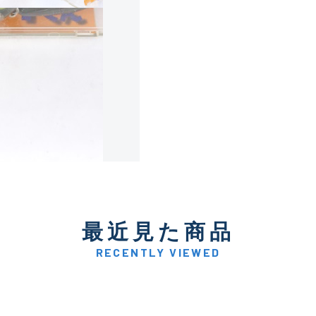
使用感や傷は少なく比較的
B+
使用感や傷はあるが全体的
B
使用感や傷のある一般的な
C
かなり使用感があり、全体
最近見た商品
C-
い品
RECENTLY VIEWED
著しく状態が悪いが使用は
D
品も含む