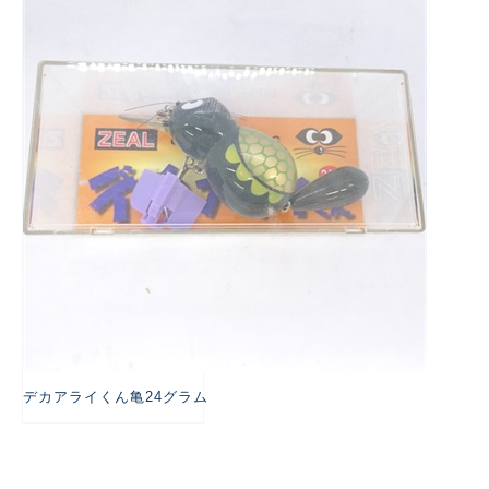
悪
デカアライくん亀24グラム