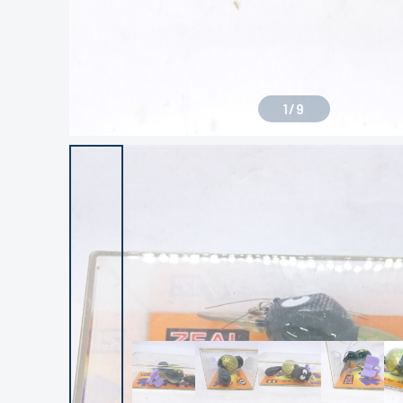
1
/
9
良