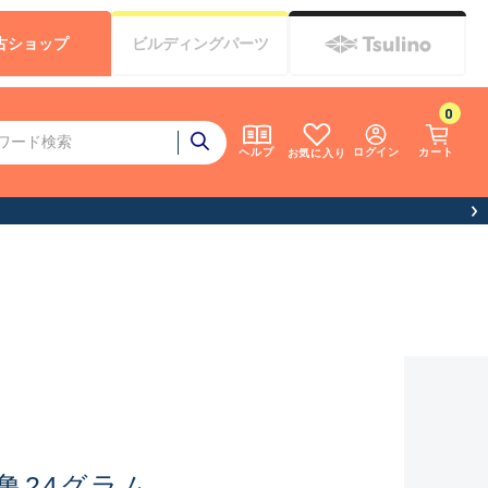
古
ショップ
ビルディング
パーツ
0
ログイン
カート
ヘルプ
お気に入り
亀24グラム